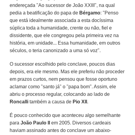
endereçada "Ao sucessor de João XXIII", na qual
pedia a beatificação do papa de
Bérgamo
: "Penso
que está idealmente associada a esta docíssima
súplica toda a humanidade, crente ou não, fiel e
dissidente, que ele congregou pela primeira vez na
história, em unidade... Essa humanidade, em outros
séculos, o teria canonizado a uma só voz".
O sucessor escolhido pelo conclave, poucos dias
depois, era ele mesmo. Mas ele preferiu não proceder
em prazos curtos, nem pensou que fosse oportuno
aclamar como "santo já" o "papa bom". Assim, ele
abriu o processo regular, colocando ao lado de
Roncalli
também a causa de
Pio XII
.
É pouco conhecido que aconteceu algo semelhante
para
João Paulo II
em 2005. Diversos cardeais
haviam assinado antes do conclave um abaixo-