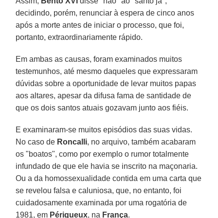
Assim,
Bento XVI
disse "não" ao "santo já",
decidindo, porém, renunciar à espera de cinco anos
após a morte antes de iniciar o processo, que foi,
portanto, extraordinariamente rápido.
Em ambas as causas, foram examinados muitos
testemunhos, até mesmo daqueles que expressaram
dúvidas sobre a oportunidade de levar muitos papas
aos altares, apesar da difusa fama de santidade de
que os dois santos atuais gozavam junto aos fiéis.
E examinaram-se muitos episódios das suas vidas.
No caso de
Roncalli
, no arquivo, também acabaram
os "boatos", como por exemplo o rumor totalmente
infundado de que ele havia se inscrito na maçonaria.
Ou a da homossexualidade contida em uma carta que
se revelou falsa e caluniosa, que, no entanto, foi
cuidadosamente examinada por uma rogatória de
1981, em
Périgueux
, na
França
.