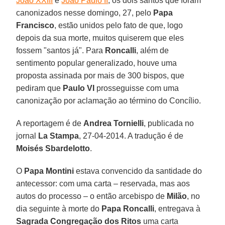
João XXIII
e
João Paulo II
, os dois santos que foram
canonizados nesse domingo, 27, pelo
Papa
Francisco
, estão unidos pelo fato de que, logo
depois da sua morte, muitos quiserem que eles
fossem "santos já". Para
Roncalli
, além de
sentimento popular generalizado, houve uma
proposta assinada por mais de 300 bispos, que
pediram que
Paulo VI
prosseguisse com uma
canonização por aclamação ao término do Concílio.
A reportagem é de
Andrea Tornielli
, publicada no
jornal
La Stampa
, 27-04-2014. A tradução é de
Moisés Sbardelotto
.
O
Papa Montini
estava convencido da santidade do
antecessor: com uma carta – reservada, mas aos
autos do processo – o então arcebispo de
Milão
, no
dia seguinte à morte do
Papa Roncalli
, entregava à
Sagrada Congregação dos Ritos
uma carta