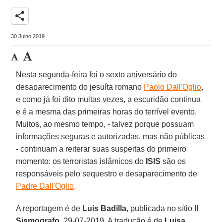
share
30 Julho 2019
Nesta segunda-feira foi o sexto aniversário do
desaparecimento do jesuíta romano
Paolo Dall'Oglio
,
e como já foi dito muitas vezes, a escuridão continua
e é a mesma das primeiras horas do terrível evento.
Muitos, ao mesmo tempo, - talvez porque possuam
informações seguras e autorizadas, mas não públicas
- continuam a reiterar suas suspeitas do primeiro
momento: os terroristas islâmicos do
ISIS
são os
responsáveis pelo sequestro e desaparecimento de
Padre Dall'Oglio
.
A reportagem é de
Luis Badilla
, publicada no sítio
Il
Sismografo
, 29-07-2019. A tradução é de
Luisa