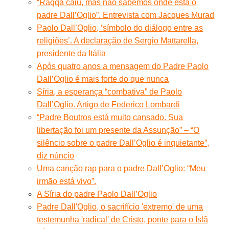
“Raqqa caiu, mas não sabemos onde está o
padre Dall’Oglio”. Entrevista com Jacques Murad
Paolo Dall’Oglio, ‘símbolo do diálogo entre as
religiões’. A declaração de Sergio Mattarella,
presidente da Itália
Após quatro anos a mensagem do Padre Paolo
Dall’Oglio é mais forte do que nunca
Síria, a esperança “combativa” de Paolo
Dall’Oglio. Artigo de Federico Lombardi
“Padre Boutros está muito cansado. Sua
libertação foi um presente da Assunção” – “O
silêncio sobre o padre Dall’Oglio é inquietante”,
diz núncio
Uma canção rap para o padre Dall’Oglio: “Meu
irmão está vivo”.
A Síria do padre Paolo Dall’Oglio
Padre Dall'Oglio, o sacrifício 'extremo' de uma
testemunha 'radical' de Cristo, ponte para o Islã