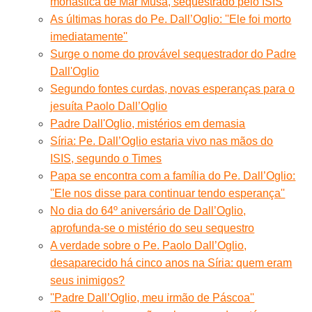
monástica de Mar Musa, sequestrado pelo ISIS
As últimas horas do Pe. Dall’Oglio: ''Ele foi morto
imediatamente''
Surge o nome do provável sequestrador do Padre
Dall'Oglio
Segundo fontes curdas, novas esperanças para o
jesuíta Paolo Dall’Oglio
Padre Dall'Oglio, mistérios em demasia
Síria: Pe. Dall’Oglio estaria vivo nas mãos do
ISIS, segundo o Times
Papa se encontra com a família do Pe. Dall’Oglio:
''Ele nos disse para continuar tendo esperança''
No dia do 64º aniversário de Dall’Oglio,
aprofunda-se o mistério do seu sequestro
A verdade sobre o Pe. Paolo Dall’Oglio,
desaparecido há cinco anos na Síria: quem eram
seus inimigos?
''Padre Dall’Oglio, meu irmão de Páscoa''