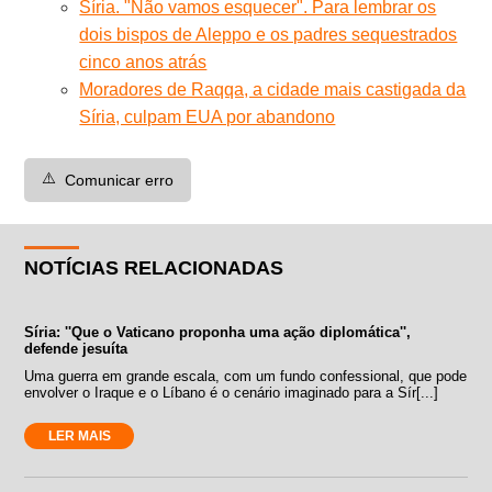
Síria. "Não vamos esquecer". Para lembrar os
dois bispos de Aleppo e os padres sequestrados
cinco anos atrás
Moradores de Raqqa, a cidade mais castigada da
Síria, culpam EUA por abandono
⚠️
Comunicar erro
NOTÍCIAS RELACIONADAS
Síria: ''Que o Vaticano proponha uma ação diplomática'',
defende jesuíta
Uma guerra em grande escala, com um fundo confessional, que pode
envolver o Iraque e o Líbano é o cenário imaginado para a Sír[...]
LER MAIS