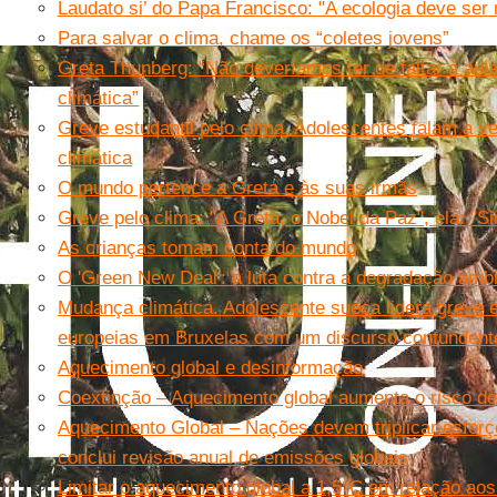
Laudato si’ do Papa Francisco: "A ecologia deve ser 
Para salvar o clima, chame os “coletes jovens”
Greta Thunberg: “Não deveríamos ter de faltar à aul
climática”
Greve estudantil pelo clima. Adolescentes falam a v
climática
O mundo pertence a Greta e às suas irmãs
Greve pelo clima: "A Greta, o Nobel da Paz", ela: "S
As crianças tomam conta do mundo
O 'Green New Deal': a luta contra a degradação ambi
Mudança climática. Adolescente sueca lidera greve es
europeias em Bruxelas com um discurso contundent
Aquecimento global e desinformação
Coextinção – Aquecimento global aumenta o risco de
Aquecimento Global – Nações devem triplicar esforço
conclui revisão anual de emissões globais
Limitar o aquecimento global a 1,5°C em relação aos 