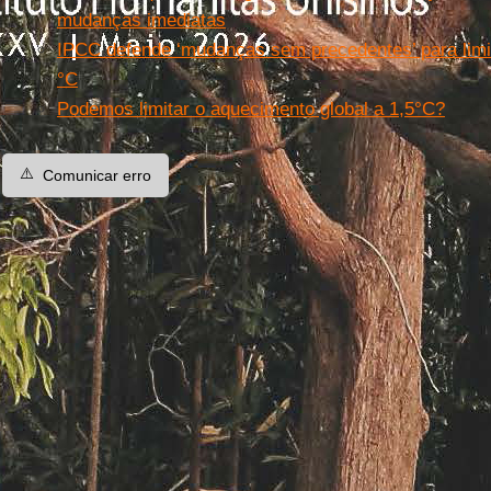
mudanças imediatas
IPCC defende ‘mudanças sem precedentes’ para limit
°C
Podemos limitar o aquecimento global a 1,5°C?
⚠️
Comunicar erro