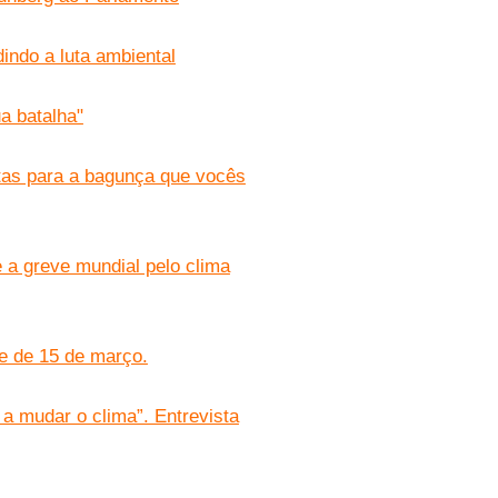
indo a luta ambiental
a batalha"
tas para a bagunça que vocês
 a greve mundial pelo clima
re de 15 de março.
a mudar o clima”. Entrevista