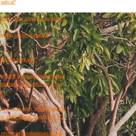
radical"
a para lutar contra a mudança
erdade sobre a inação
into-me honrada"
ental e o aquecimento global
tudantil e desafia as elites
e
 extinção com ‘efeito dominó’
s para atingir meta de 2 °C,
níveis pré-industriais exige