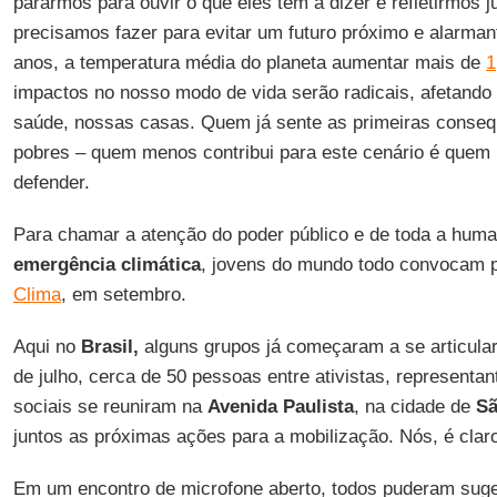
pararmos para ouvir o que eles têm a dizer e refletirmos 
precisamos fazer para evitar um futuro próximo e alarma
anos, a temperatura média do planeta aumentar mais de
1
impactos no nosso modo de vida serão radicais, afetando
saúde, nossas casas. Quem já sente as primeiras consequ
pobres – quem menos contribui para este cenário é que
defender.
Para chamar a atenção do poder público e de toda a hum
emergência climática
, jovens do mundo todo convocam 
Clima
, em setembro.
Aqui no
Brasil,
alguns grupos já começaram a se articular
de julho, cerca de 50 pessoas entre ativistas, represen
sociais se reuniram na
Avenida Paulista
, na cidade de
Sã
juntos as próximas ações para a mobilização. Nós, é claro
Em um encontro de microfone aberto, todos puderam suger