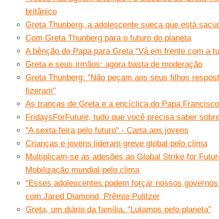
britânico
Greta Thunberg, a adolescente sueca que está sacud
Com Greta Thunberg para o futuro do planeta
A bênção do Papa para Greta “Vá em frente com a tu
Greta e seus irmãos: agora basta de moderação
Greta Thunberg: ''Não peçam aos seus filhos respos
fizeram''
As tranças de Greta e a encíclica do Papa Francisco
FridaysForFuture, tudo que você precisa saber sobre
"A sexta-feira pelo futuro" - Carta aos jovens
Crianças e jovens lideram greve global pelo clima
Multiplicam-se as adesões ao Global Strike for Futu
Mobilização mundial pelo clima
“Esses adolescentes podem forçar nossos governos 
com Jared Diamond, Prêmio Pulitzer
Greta, um diário da família. “Lutamos pelo planeta”