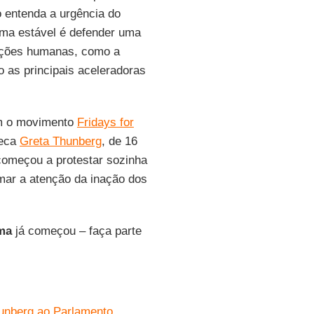
 entenda a urgência do
lima estável é defender uma
 ações humanas, como a
o as principais aceleradoras
om o movimento
Fridays for
ueca
Greta Thunberg
, de 16
começou a protestar sozinha
mar a atenção da inação dos
ima
já começou – faça parte
hunberg ao Parlamento