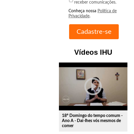
receber comunicações.
Conheça nossa
Política de
Privacidade
.
Vídeos IHU
play_circle_outline
18º Domingo do tempo comum -
Ano A - Dai-lhes vós mesmos de
comer