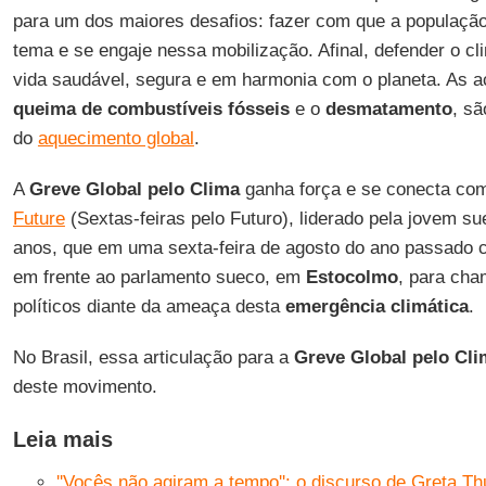
para um dos maiores desafios: fazer com que a população
tema e se engaje nessa mobilização. Afinal, defender o c
vida saudável, segura e em harmonia com o planeta. As
queima de combustíveis fósseis
e o
desmatamento
, sã
do
aquecimento global
.
A
Greve Global pelo Clima
ganha força e se conecta c
Future
(Sextas-feiras pelo Futuro), liderado pela jovem s
anos, que em uma sexta-feira de agosto do ano passado 
em frente ao parlamento sueco, em
Estocolmo
, para cha
políticos diante da ameaça desta
emergência climática
.
No Brasil, essa articulação para a
Greve Global pelo Cl
deste movimento.
Leia mais
''Vocês não agiram a tempo'': o discurso de Greta T