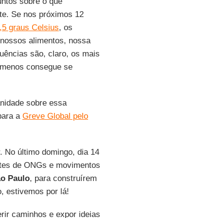
juntos sobre o que
nte. Se nos próximos 12
,5 graus Celsius
, os
 nossos alimentos, nossa
ências são, claro, os mais
m menos consegue se
anidade sobre essa
para a
Greve Global pelo
. No último domingo, dia 14
tantes de ONGs e movimentos
o Paulo
, para construírem
, estivemos por lá!
ir caminhos e expor ideias