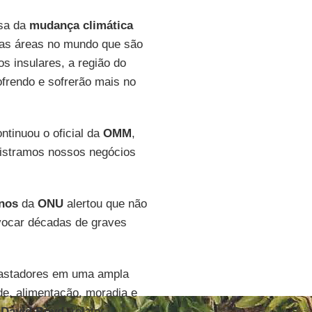
usa da
mudança climática
tas áreas no mundo que são
s insulares, a região do
ofrendo e sofrerão mais no
ntinuou o oficial da
OMM
,
istramos nossos negócios
nos
da
ONU
alertou que não
ocar décadas de graves
vastadores em uma ampla
úde, alimentação, moradia e
e
David Boyd
, relator