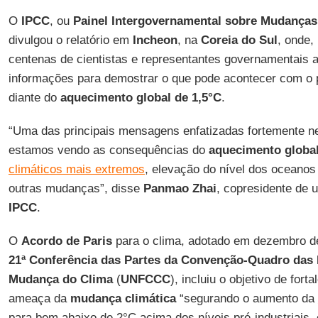
O
IPCC
, ou
Painel Intergovernamental sobre Mudanças
divulgou o relatório em
Incheon
, na
Coreia do Sul
, onde,
centenas de cientistas e representantes governamentais 
informações para demostrar o que pode acontecer com o p
diante do
aquecimento global de 1,5°C
.
“Uma das principais mensagens enfatizadas fortemente nes
estamos vendo as consequências do
aquecimento globa
climáticos mais extremos
, elevação do nível dos oceano
outras mudanças”, disse
Panmao Zhai
, copresidente de 
IPCC
.
O
Acordo de Paris
para o clima, adotado em dezembro d
21ª Conferência das Partes da Convenção-Quadro das
Mudança do Clima
(
UNFCCC
), incluiu o objetivo de fort
ameaça da
mudança climática
“segurando o aumento da
para bem abaixo de 2°C acima dos níveis pré-industriais,