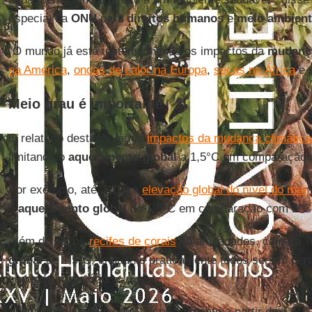
especial da
ONU
para
direitos humanos
e
meio ambient
“O mundo já está testemunhando os impactos da
mudança
na América
,
ondas de calor na Europa
,
secas na África
e 
Meio grau é importante
O relatório destaca vários
impactos da mudança climática
limitando o
aquecimento global
a 1,5°C em comparação 
Por exemplo, até 2100, a
elevação global do nível do mar
o
aquecimento global
de 1,5°C em comparação com 2°C
Além disso, os
recifes de corais
, já ameaçados, cairiam
global
de 1,5°C, enquanto praticamente todos seriam per
segundo o relatório.
“Cada aquecimento extra, especialmente a partir de 1,5°C