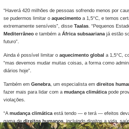
“Haverá 420 milhões de pessoas sofrendo menos por ca
se pudermos limitar o
aquecimento
a 1,5°C, e temos cer
extremamente sensíveis”, disse
Taalas
. “Pequenos Estado
Mediterrâneo
e também a
África subsaariana
já estão s
futuro”.
Ainda é possível limitar o
aquecimento global
a 1,5°C, co
“mas devemos mudar muitas coisas, a forma como admin
diários hoje”.
Também em
Genebra
, um especialista em
direitos huma
fazer mais para lidar com a
mudança climática
pode prov
violações.
“A
mudança climática
está tendo — e terá — efeitos de
gama de
direitos humanos
, incluindo direitos a vida, sa
água, bem como o direito a um ambiente saudável”, diss