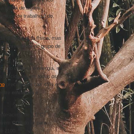
 a perda de alguns
o grupo de trabalho 2 do
 da química e da física, mas
a
, copresidente do grupo de
 uso de terra e energia, na
as as cidades em todos os
no
precisariam cair 45% em
 entre
emissões
e
nte acima de 1,5°C
movem
CO2
do ar para
té 2100.