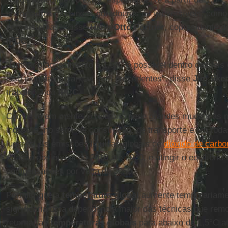
associado a mudanças duradouras ou irreversíveis, como
ecossistemas”, disse
Hans-Otto Pörtner
, copresidente d
IPCC
.
“Limitar o aquecimento a 1,5°C é possível dentro das leis
isso exigiria mudanças sem precedentes”, disse
Jim Ske
trabalho 3 do
IPCC
.
Com isso em mente, o relatório pede grandes mudanças no
indústria, no setor de construção, de transporte e em tod
lugares. As emissões líquidas globais de
dióxido de carbo
relação aos níveis de 2010 até 2030, e atingir o equilíbrio
compensações por volta de 2050.
Permitir que a
temperatura global
aumente temporariame
significaria uma dependência maior das técnicas que re
retornar as
temperaturas globais
para abaixo de 1,5°C a