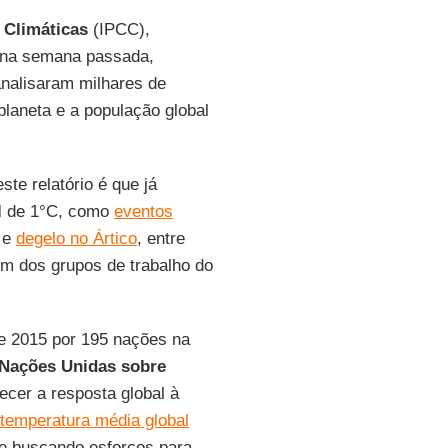
 Climáticas
(IPCC),
 na semana passada,
analisaram milhares de
laneta e a população global
te relatório é que já
l
de 1°C, como
eventos
s e
degelo no Ártico
, entre
um dos grupos de trabalho do
e 2015 por 195 nações na
 Nações Unidas sobre
alecer a resposta global à
temperatura média global
 e buscando esforços para