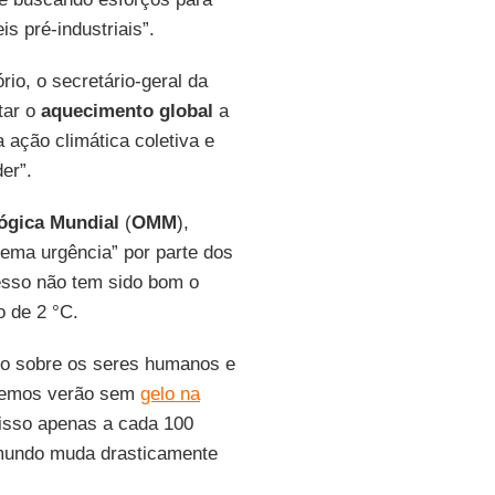
s pré-industriais”.
io, o secretário-geral da
tar o
aquecimento global
a
ação climática coletiva e
er”.
ógica Mundial
(
OMM
),
rema urgência” por parte dos
resso não tem sido bom o
 de 2 °C.
cto sobre os seres humanos e
remos verão sem
gelo na
isso apenas a cada 100
 mundo muda drasticamente