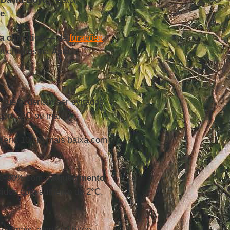
e
.
 climática
— de
furacões
enchentes na
Ásia
.”
que poderiam ser evitados
com 2°C ou mais.
seria 10 cm mais baixa com
.
 70-90% com o
aquecimento
didos com aumento de 2°C,
 ou mais, amplia o risco