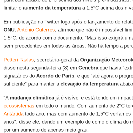
limitar o
aumento da temperatura
a 1,5°C acima dos nívei
Em publicação no Twitter logo após o lançamento do relatór
ONU
,
António Guterres
, afirmou que não é impossível limi
1,5°C, de acordo com o documento. “Mas isso exigirá uma 
sem precedentes em todas as áreas. Não há tempo a perd
Petteri Taalas
, secretário-geral da
Organização Meteorol
disse nesta segunda-feira (8) em
Genebra
que havia “ext
signatários do
Acordo de Paris
, e que “até agora o prog
suficiente” para manter a
elevação da temperatura
abaixo
“A
mudança climática
já é visível e está tendo um impa
ecossistemas
em todo o mundo. Com aumento de 2°C te
Antártida
todo ano, mas com aumento de 1,5°C veríamos 
anos”, disse ele, dando um exemplo de como o clima do
por um aumento de apenas meio grau.