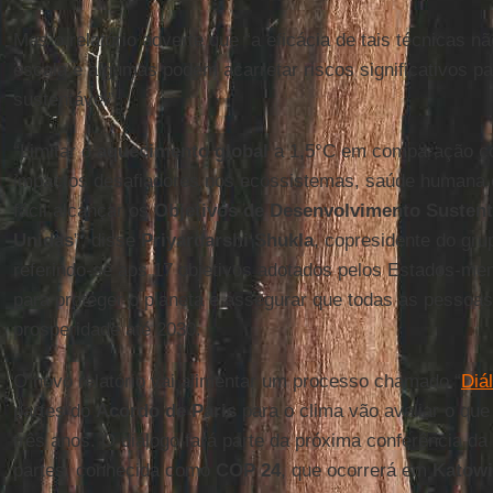
Mas o relatório adverte que “a eficácia de tais técnicas 
escala e algumas podem acarretar riscos significativos p
sustentável”.
“Limitar o
aquecimento global
a 1,5°C em comparação co
impactos desafiadores nos ecossistemas, saúde humana 
fácil alcançar os
Objetivos de Desenvolvimento Sustent
Unidas
”, disse
Priyardarshi Shukla
, copresidente do gru
referindo-se aos 17 objetivos adotados pelos Estados-m
para proteger o planeta e assegurar que todas as pessoa
prosperidade até 2030.
O novo relatório vai alimentar um processo chamado “
Diá
partes do
Acordo de Paris
para o clima vão avaliar o que 
três anos. O diálogo fará parte da próxima conferência da
partes, conhecida como
COP 24
, que ocorrerá em
Katowi