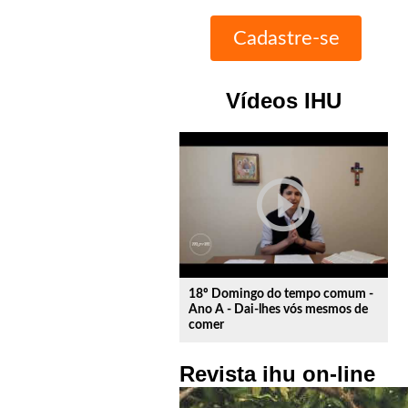
Vídeos IHU
play_circle_outline
18º Domingo do tempo comum -
Ano A - Dai-lhes vós mesmos de
comer
Revista ihu on-line