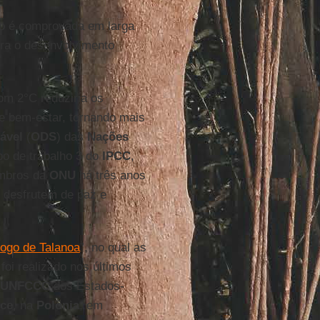
não é comprovada em larga
ara o desenvolvimento
m 2°C reduziria os
e bem-estar, tornando mais
ável
(
ODS
) das
Nações
po de trabalho 3 do
IPCC
,
embros da
ONU
há três anos
s desfrutem de paz e
logo de Talanoa
”, no qual as
foi realizado nos últimos
UNFCCC
dos Estados-
ce
, na
Polônia
, em