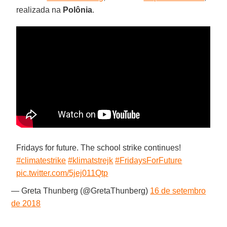
realizada na
Polônia
.
Fridays for future. The school strike continues!
#climatestrike
#klimatstrejk
#FridaysForFuture
pic.twitter.com/5jej011Qtp
— Greta Thunberg (@GretaThunberg)
16 de setembro
de 2018