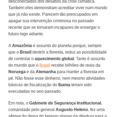
desconectados dos desafios da crise climática.
Também eles demonstram acreditar viver num mundo
que já não existe. Parecem tão preocupados em
apagar sua intervenção criminosa no passado
recente que se tornaram incapazes de enxergar o
futuro logo adiante.
A
Amazônia
é assunto do planeta porque, sempre
que o
Brasil
destrói a floresta, reduz as possibilidade
de controlar o
aquecimento global
. Tanto é assunto
do mundo que o
Brasil
recebe bilhões de reais da
Noruega
e da
Alemanha
para manter a floresta em
pé. Não fosse esse dinheiro, nem mesmo atividades
básicas de fiscalização do
Ibama
teriam sido
executadas no ano passado.
Em nota, o
Gabinete de Segurança Institucional
,
comandado pelo general
Augusto Heleno
, fez uma
afirmação digna do famoso slogan da ditadura para a