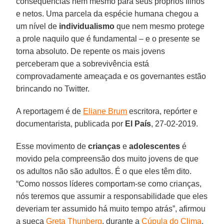
consequências nem mesmo para seus próprios filhos
e netos. Uma parcela da espécie humana chegou a
um nível de
individualismo
que nem mesmo protege
a prole naquilo que é fundamental – e o presente se
torna absoluto. De repente os mais jovens
perceberam que a sobrevivência está
comprovadamente ameaçada e os governantes estão
brincando no Twitter.
A reportagem é de
Eliane Brum
escritora, repórter e
documentarista, publicada por
El País
, 27-02-2019.
Esse movimento de
crianças
e
adolescentes
é
movido pela compreensão dos muito jovens de que
os adultos não são adultos. É o que eles têm dito.
“Como nossos líderes comportam-se como crianças,
nós teremos que assumir a responsabilidade que eles
deveriam ter assumido há muito tempo atrás”, afirmou
a sueca
Greta Thunberg
, durante a
Cúpula do Clima
,