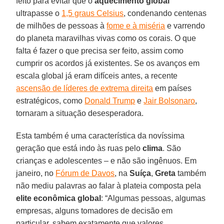
feito para evitar que o
aquecimento global
ultrapasse o
1,5 graus Celsius
, condenando centenas
de milhões de pessoas à
fome e à miséria
e varrendo
do planeta maravilhas vivas como os corais. O que
falta é fazer o que precisa ser feito, assim como
cumprir os acordos já existentes. Se os avanços em
escala global já eram difíceis antes, a recente
ascensão de líderes de extrema direita
em países
estratégicos, como
Donald Trump
e
Jair Bolsonaro
,
tornaram a situação desesperadora.
Esta também é uma característica da novíssima
geração que está indo às ruas pelo
clima
. São
crianças e adolescentes – e não são ingênuos. Em
janeiro, no
Fórum de Davos
, na
Suíça
,
Greta
também
não mediu palavras ao falar à plateia composta pela
elite econômica global
: “Algumas pessoas, algumas
empresas, alguns tomadores de decisão em
particular, sabem exatamente que valores