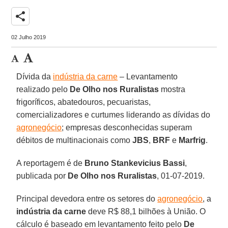
share
02 Julho 2019
Dívida da
indústria da carne
– Levantamento
realizado pelo
De Olho nos Ruralistas
mostra
frigoríficos, abatedouros, pecuaristas,
comercializadores e curtumes liderando as dívidas do
agronegócio
; empresas desconhecidas superam
débitos de multinacionais como
JBS
,
BRF
e
Marfrig
.
A reportagem é de
Bruno Stankevicius Bassi
,
publicada por
De Olho nos Ruralistas
, 01-07-2019.
Principal devedora entre os setores do
agronegócio
, a
indústria da carne
deve R$ 88,1 bilhões à União. O
cálculo é baseado em levantamento feito pelo
De