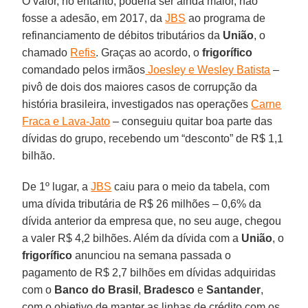
O valor, no entanto, poderia ser ainda maior, não
fosse a adesão, em 2017, da
JBS
ao programa de
refinanciamento de débitos tributários da
União
, o
chamado
Refis
. Graças ao acordo, o
frigorífico
comandado pelos irmãos
Joesley e Wesley Batista
–
pivô de dois dos maiores casos de corrupção da
história brasileira, investigados nas operações
Carne
Fraca e Lava-Jato
– conseguiu quitar boa parte das
dívidas do grupo, recebendo um “desconto” de R$ 1,1
bilhão.
De 1º lugar, a
JBS
caiu para o meio da tabela, com
uma dívida tributária de R$ 26 milhões – 0,6% da
dívida anterior da empresa que, no seu auge, chegou
a valer R$ 4,2 bilhões. Além da dívida com a
União
, o
frigorífico
anunciou na semana passada o
pagamento de R$ 2,7 bilhões em dívidas adquiridas
com o
Banco do Brasil
,
Bradesco
e
Santander
,
com o objetivo de manter as linhas de crédito com os