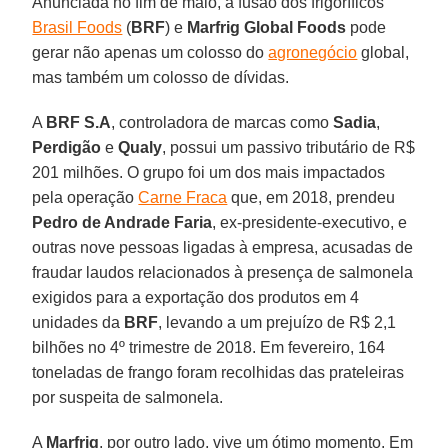
Anunciada no fim de maio, a fusão dos frigoríficos
Brasil Foods
(
BRF
) e
Marfrig
Global
Foods
pode
gerar não apenas um colosso do
agronegócio
global,
mas também um colosso de dívidas.
A
BRF S.A
, controladora de marcas como
Sadia
,
Perdigão
e
Qualy
, possui um passivo tributário de R$
201 milhões. O grupo foi um dos mais impactados
pela operação
Carne Fraca
que, em 2018, prendeu
Pedro de Andrade Faria
, ex-presidente-executivo, e
outras nove pessoas ligadas à empresa, acusadas de
fraudar laudos relacionados à presença de salmonela
exigidos para a exportação dos produtos em 4
unidades da
BRF
, levando a um prejuízo de R$ 2,1
bilhões no 4º trimestre de 2018. Em fevereiro, 164
toneladas de frango foram recolhidas das prateleiras
por suspeita de salmonela.
A
Marfrig
, por outro lado, vive um ótimo momento. Em