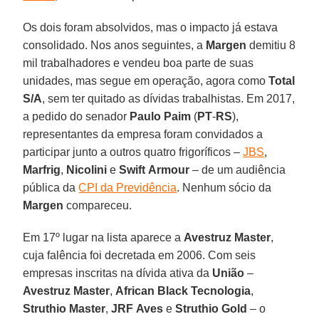
Os dois foram absolvidos, mas o impacto já estava
consolidado. Nos anos seguintes, a
Margen
demitiu 8
mil trabalhadores e vendeu boa parte de suas
unidades, mas segue em operação, agora como
Total
S/A
, sem ter quitado as dívidas trabalhistas. Em 2017,
a pedido do senador
Paulo Paim
(
PT
-
RS
),
representantes da empresa foram convidados a
participar junto a outros quatro frigoríficos –
JBS
,
Marfrig
,
Nicolini
e
Swift
Armour
– de um audiência
pública da
CPI da Previdência
. Nenhum sócio da
Margen
compareceu.
Em 17º lugar na lista aparece a
Avestruz Master
,
cuja falência foi decretada em 2006. Com seis
empresas inscritas na dívida ativa da
União
–
Avestruz
Master
,
African
Black
Tecnologia
,
Struthio
Master
,
JRF
Aves
e
Struthio
Gold
– o