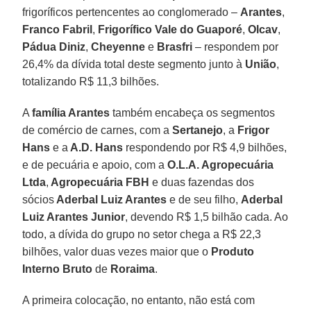
frigoríficos pertencentes ao conglomerado –
Arantes
,
Franco
Fabril
,
Frigorífico
Vale
do
Guaporé
,
Olcav
,
Pádua
Diniz
,
Cheyenne
e
Brasfri
– respondem por
26,4% da dívida total deste segmento junto à
União
,
totalizando R$ 11,3 bilhões.
A
família Arantes
também encabeça os segmentos
de comércio de carnes, com a
Sertanejo
, a
Frigor
Hans
e a
A.D. Hans
respondendo por R$ 4,9 bilhões,
e de pecuária e apoio, com a
O.L.A. Agropecuária
Ltda
,
Agropecuária FBH
e duas fazendas dos
sócios
Aderbal Luiz Arantes
e de seu filho,
Aderbal
Luiz Arantes Junior
, devendo R$ 1,5 bilhão cada. Ao
todo, a dívida do grupo no setor chega a R$ 22,3
bilhões, valor duas vezes maior que o
Produto
Interno Bruto
de
Roraima
.
A primeira colocação, no entanto, não está com