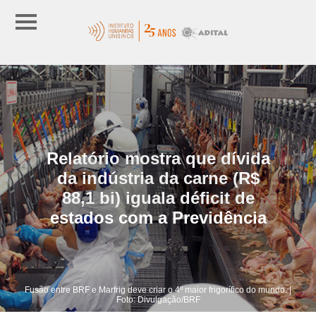
Relatório mostra que dívida
da indústria da carne (R$
88,1 bi) iguala déficit de
estados com a Previdência
Fusão entre BRF e Marfrig deve criar o 4º maior frigorífico do mundo. |
Foto: Divulgação/BRF