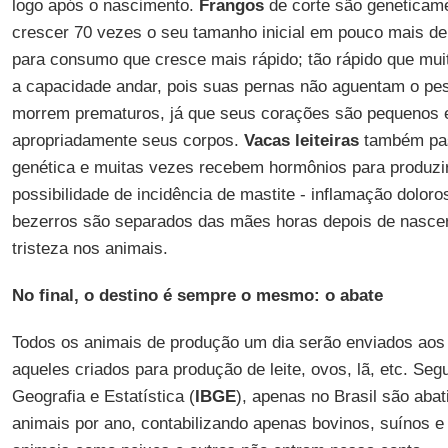
logo após o nascimento.
Frangos
de corte são geneticam
crescer 70 vezes o seu tamanho inicial em pouco mais de
para consumo que cresce mais rápido; tão rápido que mu
a capacidade andar, pois suas pernas não aguentam o pe
morrem prematuros, já que seus corações são pequenos 
apropriadamente seus corpos.
Vacas leiteiras
também pas
genética e muitas vezes recebem hormônios para produzir 
possibilidade de incidência de mastite - inflamação doloros
bezerros são separados das mães horas depois de nascer
tristeza nos animais.
No final, o destino é sempre o mesmo: o abate
Todos os animais de produção um dia serão enviados ao
aqueles criados para produção de leite, ovos, lã, etc. Segu
Geografia e Estatística (
IBGE
), apenas no Brasil são abat
animais por ano, contabilizando apenas bovinos, suínos e 