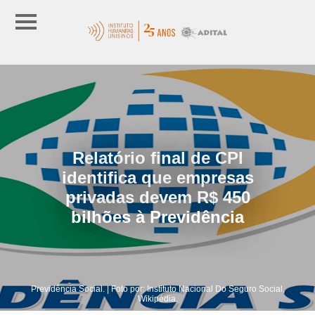
Relatório final de CPI
identifica que empresas
privadas devem R$ 450
bilhões à Previdência
Previdência Social. | Foto por: Instituto Nacional Do Seguro Social,
Wikipédia.