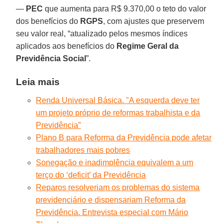
—
PEC
que aumenta para R$ 9.370,00 o teto do valor
dos benefícios do
RGPS
, com ajustes que preservem
seu valor real, “atualizado pelos mesmos índices
aplicados aos benefícios do
Regime Geral da
Previdência Social
”.
Leia mais
Renda Universal Básica. "A esquerda deve ter
um projeto próprio de reformas trabalhista e da
Previdência”
Plano B para Reforma da Previdência pode afetar
trabalhadores mais pobres
Sonegação e inadimplência equivalem a um
terço do ‘deficit’ da Previdência
Reparos resolveriam os problemas do sistema
previdenciário e dispensariam Reforma da
Previdência. Entrevista especial com Mário