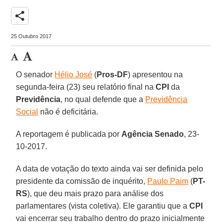
share
25 Outubro 2017
O senador
Hélio José
(
Pros-DF
) apresentou na
segunda-feira (23) seu relatório final na
CPI
da
Previdência
, no qual defende que a
Previdência
Social
não é deficitária.
A reportagem é publicada por
Agência Senado
, 23-
10-2017.
A data de votação do texto ainda vai ser definida pelo
presidente da comissão de inquérito,
Paulo Paim
(
PT-
RS
), que deu mais prazo para análise dos
parlamentares (vista coletiva). Ele garantiu que a
CPI
vai encerrar seu trabalho dentro do prazo inicialmente