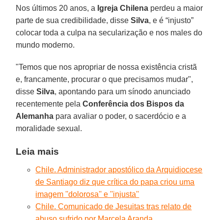
Nos últimos 20 anos, a
Igreja Chilena
perdeu a maior
parte de sua credibilidade, disse
Silva
, e é “injusto”
colocar toda a culpa na secularização e nos males do
mundo moderno.
"Temos que nos apropriar de nossa existência cristã
e, francamente, procurar o que precisamos mudar",
disse
Silva
, apontando para um sínodo anunciado
recentemente pela
Conferência dos Bispos da
Alemanha
para avaliar o poder, o sacerdócio e a
moralidade sexual.
Leia mais
Chile. Administrador apostólico da Arquidiocese
de Santiago diz que crítica do papa criou uma
imagem ''dolorosa'' e ''injusta''
Chile. Comunicado de Jesuitas tras relato de
abuso sufrido por Marcela Aranda