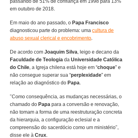
passando de 51% de confiança em 1998 para 13%
em outubro de 2018.
Em maio do ano passado, o
Papa Francisco
diagnosticou parte do problema: uma
cultura de
abuso sexual clerical e encobrimento
.
De acordo com
Joaquim Silva
, leigo e decano da
Faculdade de Teologia
da
Universidade Católica
do Chile
, a Igreja chilena está hoje em “
choque
” e
não consegue superar sua “
perplexidade
” em
relação ao diagnóstico do
Papa
.
"Como consequência, as mudanças necessárias, o
chamado do
Papa
para a conversão e renovação,
não tomam a forma de uma reestruturação concreta
da hierarquia, a configuração eclesial e a
compreensão do sacerdócio como um ministério",
disse ele à
Crux
.