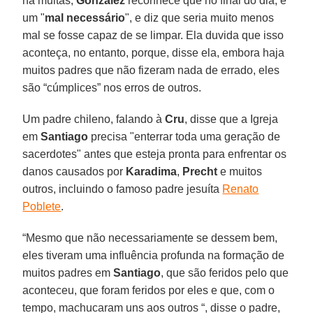
há muitas,
Gonzalez
reconhece que no final do dia, é
um "
mal
necessário
", e diz que seria muito menos
mal se fosse capaz de se limpar. Ela duvida que isso
aconteça, no entanto, porque, disse ela, embora haja
muitos padres que não fizeram nada de errado, eles
são “cúmplices” nos erros de outros.
Um padre chileno, falando à
Cru
, disse que a Igreja
em
Santiago
precisa "enterrar toda uma geração de
sacerdotes" antes que esteja pronta para enfrentar os
danos causados por
Karadima
,
Precht
e muitos
outros, incluindo o famoso padre jesuíta
Renato
Poblete
.
“Mesmo que não necessariamente se dessem bem,
eles tiveram uma influência profunda na formação de
muitos padres em
Santiago
, que são feridos pelo que
aconteceu, que foram feridos por eles e que, com o
tempo, machucaram uns aos outros “, disse o padre,