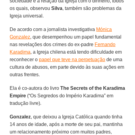
sociedade e a relação da Igreja com o dinheiro, todos
os quais, observou
Silva
, também são problemas da
Igreja universal.
De acordo com a jornalista investigativa
Mónica
Gonzalez
, que desempenhou um papel fundamental
nas revelações dos crimes do ex-padre
Fernando
Karadima
, a Igreja chilena está tendo dificuldade em
reconhecer o
papel que teve na perpetuação
de uma
cultura de abusos, em parte devido às suas ações em
outras frentes.
Ela é co-autora do livro
The Secrets of the Karadima
Empire
(“Os Segredos do Império Karadima” em
tradução livre).
Gonzalez
, que deixou a Igreja Católica quando tinha
14 anos de idade, após a morte de seu pai, mantinha
um relacionamento próximo com muitos padres,