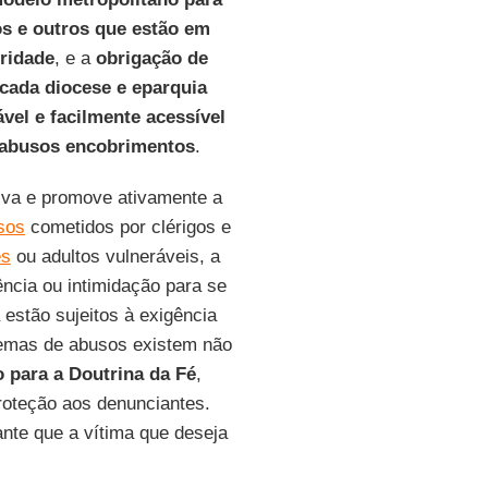
os
e outros que estão em
ridade
, e a
obrigação de
cada diocese e eparquia
vel e facilmente acessível
 abusos encobrimentos
.
tiva e promove ativamente a
sos
cometidos por clérigos e
es
ou adultos vulneráveis, a
lência ou intimidação para se
 estão sujeitos à exigência
blemas de abusos existem não
 para a Doutrina da Fé
,
proteção aos denunciantes.
ante que a vítima que deseja