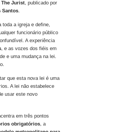
The Jurist
, publicado por
s Santos
.
toda a igreja e define,
alquer funcionário público
nfundível. A experiência
s
, e as vozes dos fiéis em
de e uma mudança na lei.
o.
tar que esta nova lei é uma
ios. A lei não estabelece
de usar este novo
ncentra em três pontos
órios obrigatórios
, a
modelo metropolitano para