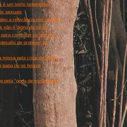
s é um texto lamentável
os sexuais
deu a relevância dos abusos
 não é digno de sê-lo"
s para combater os abusos
desafio de proteger as
da missa pela crise de abusos
o papa ou os bispos
re pela “onda de escândalos”