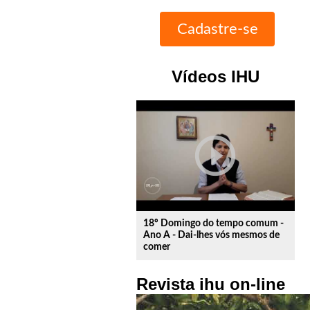
Vídeos IHU
play_circle_outline
18º Domingo do tempo comum -
Ano A - Dai-lhes vós mesmos de
comer
Revista ihu on-line