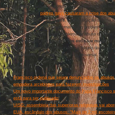
Não há espaço para usar a crise dos abusos para fins ide
argumentaram que
padres gays causaram a crise dos ab
foi limitada à igreja no
Ocidente
. A promulgação de uma le
crise dos abusos não é simplesmente um problema americ
toda a
Igreja Católica
. É um problema de abuso de poder,
meninas, mulheres e religiosas. “
Vos estis lux mundi
” é
a proteção de todas as vítimas contra o flagelo do abuso
Estados Unidos
, mas em toda a igreja universal.
Leia mais
Francisco ordena que sejam denunciados os abusos 
empodera arcebispos para fazerem investigações
Um novo importante documento do Papa Francisco so
está para ser publicado
UISG: assembleia das superioras religiosas vai abo
EUA, escândalo dos abusos: "Mais de 2 mil escotei