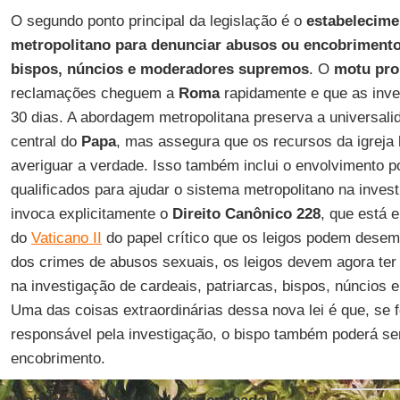
O segundo ponto principal da legislação é o
estabelecime
metropolitano para denunciar abusos ou encobrimentos
bispos, núncios e moderadores supremos
. O
motu pro
reclamações cheguem a
Roma
rapidamente e que as inv
30 dias. A abordagem metropolitana preserva a universalid
central do
Papa
, mas assegura que os recursos da igreja 
averiguar a verdade. Isso também inclui o envolvimento po
qualificados para ajudar o sistema metropolitano na invest
invoca explicitamente o
Direito Canônico 228
, que está 
do
Vaticano II
do papel crítico que os leigos podem desem
dos crimes de abusos sexuais, os leigos devem agora ter u
na investigação de cardeais, patriarcas, bispos, núncios
Uma das coisas extraordinárias dessa nova lei é que, se 
responsável pela investigação, o bispo também poderá ser
encobrimento.