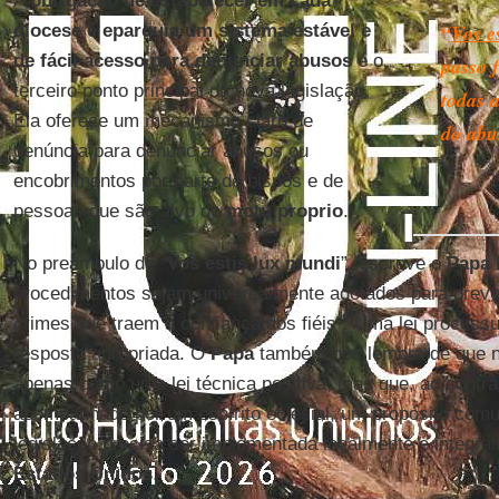
A
obrigação de estabelecer em cada
“
Vos e
diocese e eparquia um sistema estável e
de fácil acesso para denunciar abusos
é o
passo 
terceiro ponto principal da nova legislação.
todas a
Ela oferece um mecanismo claro de
do abu
denúncia para denunciar abusos ou
encobrimentos por parte de bispos e de
pessoas que são alvo do
motu proprio
.
No preâmbulo de “
Vos estis lux mundi
”, escreve o
Papa 
procedimentos sejam universalmente adotados para preve
crimes que traem a confiança dos fiéis”. Uma lei processua
resposta apropriada. O
Papa
também nos lembra de que n
apenas como uma lei técnica positiva, mas que, ao contrár
acompanhado por um espírito eclesial, um propósito com
legislação precisa ser implementada localmente e integral
Estados Unidos
.