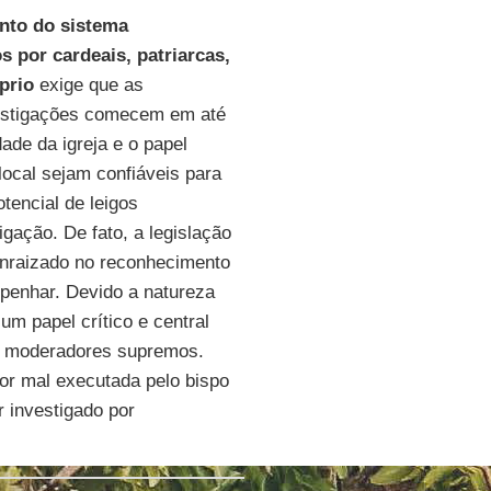
nto do sistema
 por cardeais, patriarcas,
prio
exige que as
estigações comecem em até
ade da igreja e o papel
local sejam confiáveis para
tencial de leigos
igação. De fato, a legislação
enraizado no reconhecimento
penhar. Devido a natureza
m papel crítico e central
 e moderadores supremos.
for mal executada pelo bispo
 investigado por