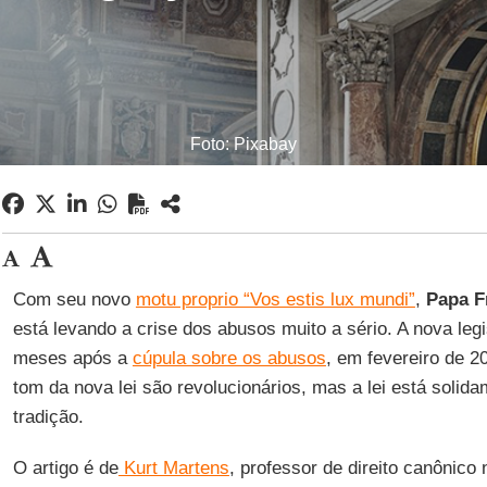
Foto: Pixabay
Com seu novo
motu proprio “Vos estis lux mundi”
,
Papa F
está levando a crise dos abusos muito a sério. A nova leg
meses após a
cúpula sobre os abusos
, em fevereiro de 
tom da nova lei são revolucionários, mas a lei está soli
tradição.
O artigo é de
Kurt Martens
, professor de direito canônico 