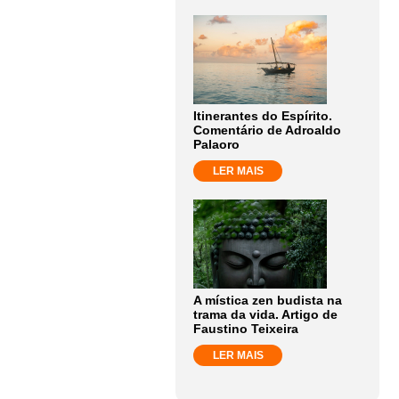
Itinerantes do Espírito.
Comentário de Adroaldo
Palaoro
LER MAIS
A mística zen budista na
trama da vida. Artigo de
Faustino Teixeira
LER MAIS