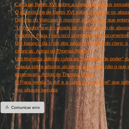
Carta de Bento XVI sobre a crise dos abusos sexuai
O diagnóstico de Bento XVI sobre a Igreja e os abus
Desafio do Vaticano é mostrar às pessoas que enten
"Um pastor que é culpado de encobrimento de abusos
Pedofilia: Papa Francisco promulga três documento
Um balanço da crise dos abusos sexuais do clero: o 
crianças. Artigo de Thomas Reese
Um liturgista alemão culpa as “fantasias de poder” 
Cúpula sobre abusos alcançou algo, mas não o que 
esperavam. Artigo de Thomas Doyle
O Papa revela “a dor e a culpa insuportável” que sof
dos abusos sexuais
⚠️
Comunicar erro