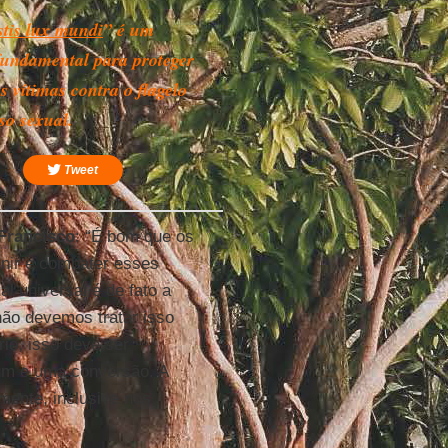
stis lux mundi
” é um
fundamental para proteger
s vítimas contra o flagelo
so sexual.
Tweet
Francisco
: “É bom que os
nir e combater esses
l universal é de fato a
ão devemos tratar isso
io, isso deve ser
um e uma conversão. A
mente, inclusive nos