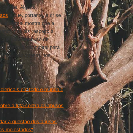
ológicos. Alguns
usos
e que, portanto, a crise
i universal mostra que a
ano, mas diz respeito a
 que inclui o abuso de
 um passo fundamental para
 sexual, não apenas nos
clericais em todo o mundo e
bre a luta contra os abusos
rdar a questão dos abusos
ros molestados"