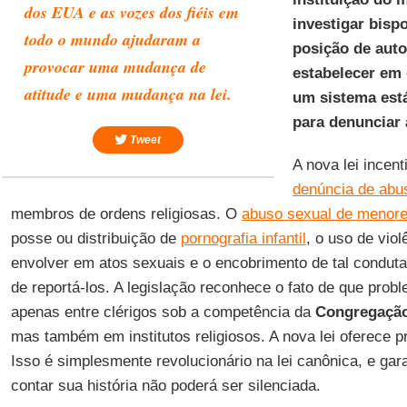
dos
EUA
e as vozes dos fiéis em
investigar bisp
todo o mundo ajudaram a
posição de auto
provocar uma mudança de
estabelecer em 
atitude e uma mudança na lei.
um sistema está
para denunciar
Tweet
A nova lei incen
denúncia de abu
membros de ordens religiosas. O
abuso sexual de menor
posse ou distribuição de
pornografia infantil
, o uso de vio
envolver em atos sexuais e o encobrimento de tal conduta
de reportá-los. A legislação reconhece o fato de que pro
apenas entre clérigos sob a competência da
Congregação
mas também em institutos religiosos. A nova lei oferece 
Isso é simplesmente revolucionário na lei canônica, e gar
contar sua história não poderá ser silenciada.