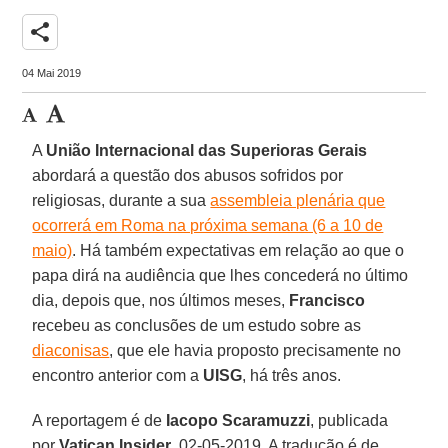
share
04 Mai 2019
A
União Internacional das Superioras Gerais
abordará a questão dos abusos sofridos por
religiosas, durante a sua
assembleia plenária que
ocorrerá em Roma na próxima semana (6 a 10 de
maio)
. Há também expectativas em relação ao que o
papa dirá na audiência que lhes concederá no último
dia, depois que, nos últimos meses,
Francisco
recebeu as conclusões de um estudo sobre as
diaconisas
, que ele havia proposto precisamente no
encontro anterior com a
UISG
, há três anos.
A reportagem é de
Iacopo Scaramuzzi
, publicada
por
Vatican Insider
, 02-05-2019. A tradução é de