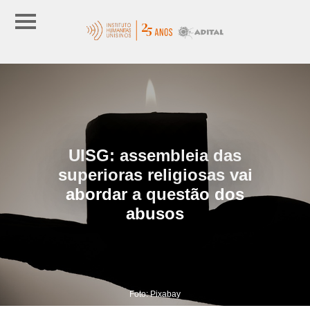
UISG: assembleia das
superioras religiosas vai
abordar a questão dos
abusos
Foto: Pixabay