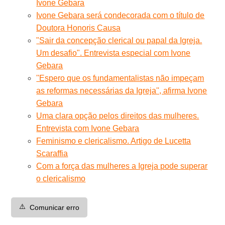
Ivone Gebara
Ivone Gebara será condecorada com o título de
Doutora Honoris Causa
"Sair da concepção clerical ou papal da Igreja.
Um desafio". Entrevista especial com Ivone
Gebara
''Espero que os fundamentalistas não impeçam
as reformas necessárias da Igreja'', afirma Ivone
Gebara
Uma clara opção pelos direitos das mulheres.
Entrevista com Ivone Gebara
Feminismo e clericalismo. Artigo de Lucetta
Scaraffia
Com a força das mulheres a Igreja pode superar
o clericalismo
⚠️
Comunicar erro