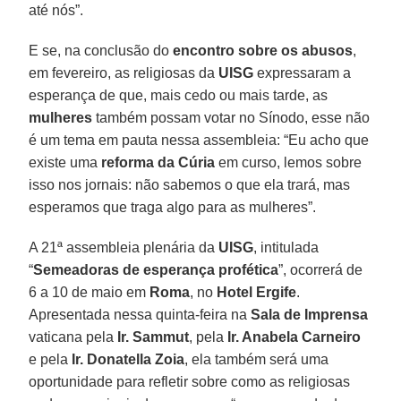
até nós”.
E se, na conclusão do
encontro sobre os abusos
,
em fevereiro, as religiosas da
UISG
expressaram a
esperança de que, mais cedo ou mais tarde, as
mulheres
também possam votar no Sínodo, esse não
é um tema em pauta nessa assembleia: “Eu acho que
existe uma
reforma da Cúria
em curso, lemos sobre
isso nos jornais: não sabemos o que ela trará, mas
esperamos que traga algo para as mulheres”.
A 21ª assembleia plenária da
UISG
, intitulada
“
Semeadoras de esperança profética
”, ocorrerá de
6 a 10 de maio em
Roma
, no
Hotel Ergife
.
Apresentada nessa quinta-feira na
Sala de Imprensa
vaticana pela
Ir. Sammut
, pela
Ir. Anabela Carneiro
e pela
Ir. Donatella Zoia
, ela também será uma
oportunidade para refletir sobre como as religiosas