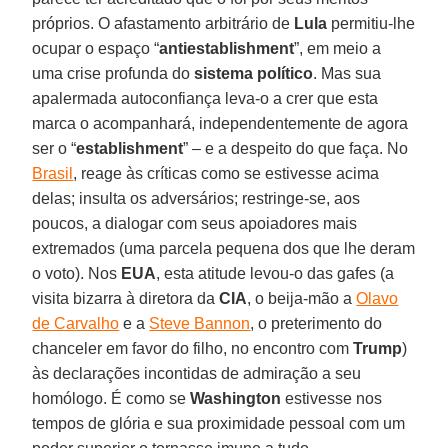
próprios. O afastamento arbitrário de
Lula
permitiu-lhe
ocupar o espaço “
antiestablishment
”, em meio a
uma crise profunda do
sistema político
. Mas sua
apalermada autoconfiança leva-o a crer que esta
marca o acompanhará, independentemente de agora
ser o “
establishment
” – e a despeito do que faça. No
Brasil
, reage às críticas como se estivesse acima
delas; insulta os adversários; restringe-se, aos
poucos, a dialogar com seus apoiadores mais
extremados (uma parcela pequena dos que lhe deram
o voto). Nos
EUA
, esta atitude levou-o das gafes (a
visita bizarra à diretora da
CIA
, o beija-mão a
Olavo
de Carvalho
e a
Steve Bannon
, o preterimento do
chanceler em favor do filho, no encontro com
Trump
)
às declarações incontidas de admiração a seu
homólogo. É como se
Washington
estivesse nos
tempos de glória e sua proximidade pessoal com um