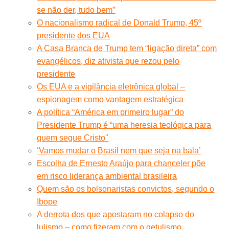
se não der, tudo bem”
O nacionalismo radical de Donald Trump, 45º
presidente dos EUA
A Casa Branca de Trump tem “ligação direta” com
evangélicos, diz ativista que rezou pelo
presidente
Os EUA e a vigilância eletrônica global –
espionagem como vantagem estratégica
A política “América em primeiro lugar” do
Presidente Trump é “uma heresia teológica para
quem segue Cristo"
‘Vamos mudar o Brasil nem que seja na bala’
Escolha de Ernesto Araújo para chanceler põe
em risco liderança ambiental brasileira
Quem são os bolsonaristas convictos, segundo o
Ibope
A derrota dos que apostaram no colapso do
lulismo – como fizeram com o getulismo