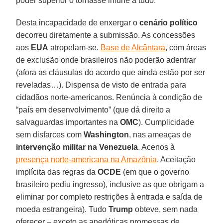
poder superior o tornasse imune a tudo.
Desta incapacidade de enxergar o
cenário político
decorreu diretamente a submissão. As concessões
aos
EUA
atropelam-se.
Base de Alcântara
, com áreas
de exclusão onde brasileiros não poderão adentrar
(afora as cláusulas do acordo que ainda estão por ser
reveladas…). Dispensa de visto de entrada para
cidadãos norte-americanos. Renúncia à condição de
“país em desenvolvimento” (que dá direito a
salvaguardas importantes na
OMC
). Cumplicidade
sem disfarces com
Washington
, nas ameaças de
intervenção militar na Venezuela
. Acenos à
presença norte-americana na Amazônia
. Aceitação
implícita das regras da
OCDE
(em que o governo
brasileiro pediu ingresso), inclusive as que obrigam a
eliminar por completo restrições à entrada e saída de
moeda estrangeira). Tudo
Trump
obteve, sem nada
oferecer – exceto as anedóticas promessas de