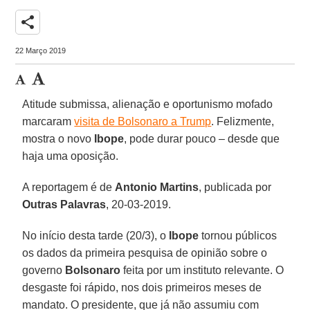
share
22 Março 2019
Atitude submissa, alienação e oportunismo mofado
marcaram
visita de Bolsonaro a Trump
. Felizmente,
mostra o novo
Ibope
, pode durar pouco – desde que
haja uma oposição.
A reportagem é de
Antonio Martins
, publicada por
Outras Palavras
, 20-03-2019.
No início desta tarde (20/3), o
Ibope
tornou públicos
os dados da primeira pesquisa de opinião sobre o
governo
Bolsonaro
feita por um instituto relevante. O
desgaste foi rápido, nos dois primeiros meses de
mandato. O presidente, que já não assumiu com