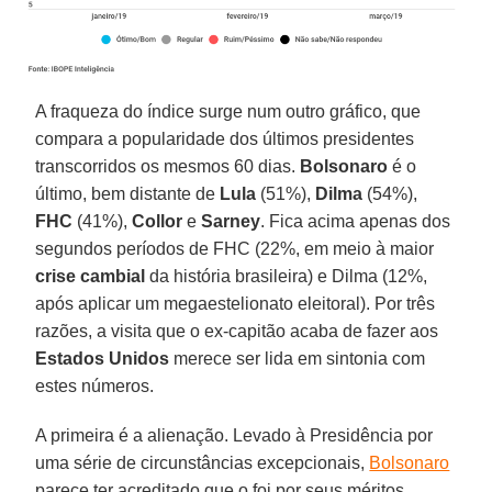
A fraqueza do índice surge num outro gráfico, que
compara a popularidade dos últimos presidentes
transcorridos os mesmos 60 dias.
Bolsonaro
é o
último, bem distante de
Lula
(51%),
Dilma
(54%),
FHC
(41%),
Collor
e
Sarney
. Fica acima apenas dos
segundos períodos de FHC (22%, em meio à maior
crise cambial
da história brasileira) e Dilma (12%,
após aplicar um megaestelionato eleitoral). Por três
razões, a visita que o ex-capitão acaba de fazer aos
Estados Unidos
merece ser lida em sintonia com
estes números.
A primeira é a alienação. Levado à Presidência por
uma série de circunstâncias excepcionais,
Bolsonaro
parece ter acreditado que o foi por seus méritos