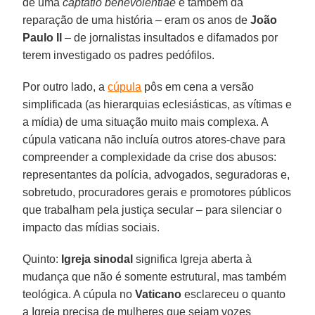
de uma
captatio benevolentiae
e também da
reparação de uma história – eram os anos de
João
Paulo II
– de jornalistas insultados e difamados por
terem investigado os padres pedófilos.
Por outro lado, a
cúpula
pôs em cena a versão
simplificada (as hierarquias eclesiásticas, as vítimas e
a mídia) de uma situação muito mais complexa. A
cúpula vaticana não incluía outros atores-chave para
compreender a complexidade da crise dos abusos:
representantes da polícia, advogados, seguradoras e,
sobretudo, procuradores gerais e promotores públicos
que trabalham pela justiça secular – para silenciar o
impacto das mídias sociais.
Quinto:
Igreja sinodal
significa Igreja aberta à
mudança que não é somente estrutural, mas também
teológica. A cúpula no
Vaticano
esclareceu o quanto
a Igreja precisa de mulheres que sejam vozes