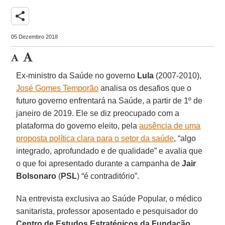
share
05 Dezembro 2018
Ex-ministro da Saúde no governo
Lula
(2007-2010),
José Gomes Temporão
analisa os desafios que o
futuro governo enfrentará na Saúde, a partir de 1º de
janeiro de 2019. Ele se diz preocupado com a
plataforma do governo eleito, pela
ausência de uma
proposta política clara para o setor da saúde
, “algo
integrado, aprofundado e de qualidade” e avalia que
o que foi apresentado durante a campanha de
Jair
Bolsonaro
(
PSL
) “é contraditório”.
Na entrevista exclusiva ao Saúde Popular, o médico
sanitarista, professor aposentado e pesquisador do
Centro de Estudos Estratégicos da Fundação