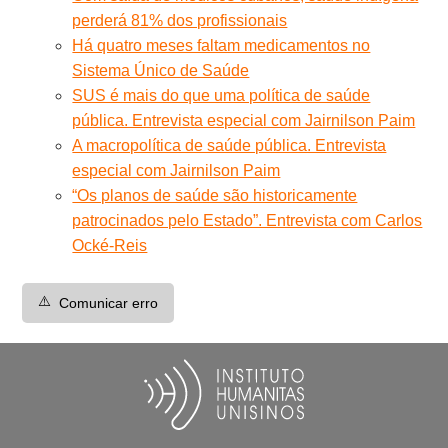
perderá 81% dos profissionais
Há quatro meses faltam medicamentos no
Sistema Único de Saúde
SUS é mais do que uma política de saúde
pública. Entrevista especial com Jairnilson Paim
A macropolítica de saúde pública. Entrevista
especial com Jairnilson Paim
“Os planos de saúde são historicamente
patrocinados pelo Estado”. Entrevista com Carlos
Ocké-Reis
⚠️
Comunicar erro