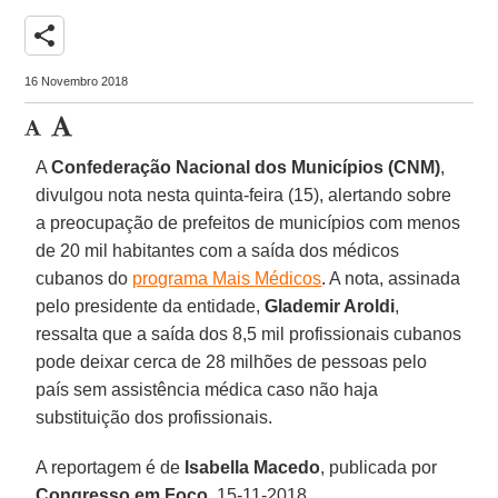
share
16 Novembro 2018
A
Confederação Nacional dos Municípios (CNM)
,
divulgou nota nesta quinta-feira (15), alertando sobre
a preocupação de prefeitos de municípios com menos
de 20 mil habitantes com a saída dos médicos
cubanos do
programa Mais Médicos
. A nota, assinada
pelo presidente da entidade,
Glademir Aroldi
,
ressalta que a saída dos 8,5 mil profissionais cubanos
pode deixar cerca de 28 milhões de pessoas pelo
país sem assistência médica caso não haja
substituição dos profissionais.
A reportagem é de
Isabella Macedo
, publicada por
Congresso em Foco
, 15-11-2018.