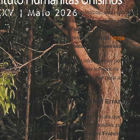
Enquanto isso, nos círculos eclesiásticos, aos repórteres
repetido: os sacerdotes, não sendo funcionários públicos
obrigação legal de apresentar
denúncias
aos tribunais e,
que sempre houve uma forte preocupação da
Igreja
para p
escândalos midiáticos
ou
problemas processuais
.
Dos tribunais, aos jornalistas que informam as posições d
contra-resposta: são argumentos imorais com os quais é p
crime mais horrendo e isso demonstra que para as víti
mínimo sentimento de piedade.
Não mais convites para o cardeal Errázuriz ...
Agora a imprensa de
Santiago
também relata que em algu
mais abastados da capital, através de reuniões públicas in
aos párocos não mais convidar o Cardeal
Francisco Errá