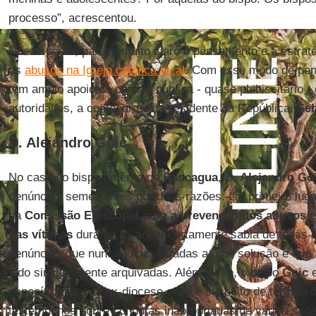
processo”, acrescentou.
Nesse ponto, parece muito claro o pensamento e a estrat
os
abusos na Igreja católica local
. Com esse modo de pens
têm amplo apoio da opinião pública - quase plebiscitário 
autoridades, a começar pelo Presidente da República,
Seb
D. Alejandro Goic
No caso do bispo emérito de
Rancagua
, D.
Alejandro Go
denúncias semelhantes por duas razões: em primeiro luga
da
Comissão Episcopal para a prevenção dos abusos 
das vítimas
durante 17 anos, certamente sabia de todas a
denúncias que nunca foram levadas a uma solução e que 
sido simplesmente arquivadas. Além disso, o bispo
Goic
e
específica na sua ex-diocese onde é suspeito de ter rece
testemunhos sobre condutas inapropriadas de vários sacer