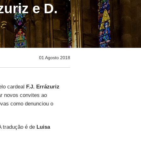
uriz e D.
01 Agosto 2018
elo cardeal
F.J. Errázuriz
ar novos convites ao
rovas como denunciou o
A tradução é de
Luisa