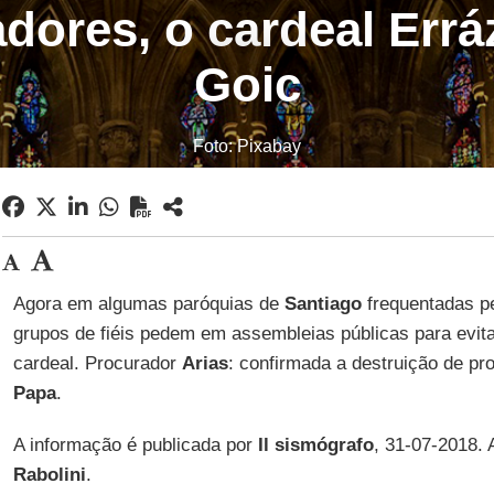
adores, o cardeal Erráz
Goic
Foto: Pixabay
Agora em algumas paróquias de
Santiago
frequentadas p
grupos de fiéis pedem em assembleias públicas para evit
cardeal. Procurador
Arias
: confirmada a destruição de p
Papa
.
A informação é publicada por
Il sismógrafo
, 31-07-2018. 
Rabolini
.