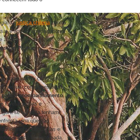
égia da
justiça chilena
contra
ar e agir os investigadores
- e até mesmo das
astián Piñera
.
ic
, poderiam se configurar
r, porque, como Presidente
e para o acompanhamento
s investigações e
agora se acredita tenham
nfrenta uma questão
bido inúmeras denúncias e
dotes e não ter feito nada.