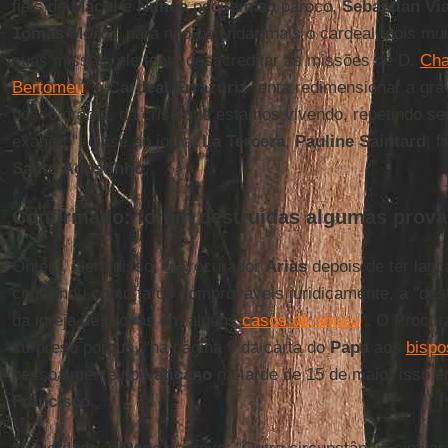
fiéis de
Macul
e
Ñuñoa
pediram ao pároco,
Sebastian Via
Tomás Moro
", para não convidar mais o cardeal, pois mu
suas missas, ele tenta desacreditar as missões de D.
Cha
Bertomeu
. o
Cardeal Errázuriz
tenta redimensionar a gra
nosso drama, da crise que estamos vivendo, repetindo se
exagero", disse ao jornal
La Tercera
,
Pauline Saintard
, 
Santo Agostinho
.
Confirmado: foram destruídas algumas prova
Ontem, além disso, o Procurador
Arias
depois de ter lan
confirmou como fatos comprováveis juridicamente, a "des
da igreja de provas em alguns
casos de abuso
". O Procur
surpreso porque, "na página 9 da carta do
Papa
aos
bispo
pessoalmente no
Vaticano
na tarde de 15 de maio) isso e
Francisco
.