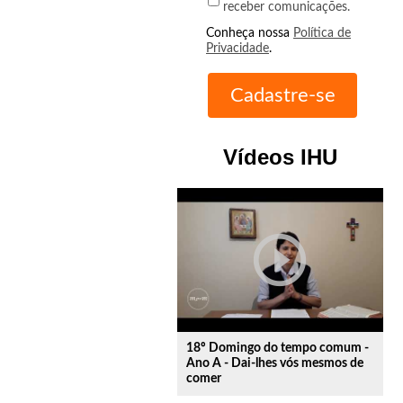
receber comunicações.
Conheça nossa
Política de
Privacidade
.
Vídeos IHU
play_circle_outline
18º Domingo do tempo comum -
Ano A - Dai-lhes vós mesmos de
comer