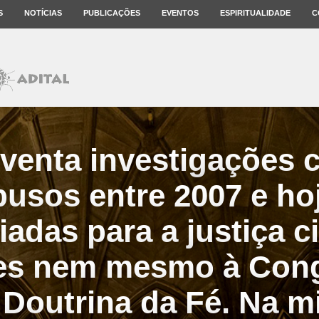
S
NOTÍCIAS
PUBLICAÇÕES
EVENTOS
ESPIRITUALIDADE
C
oventa investigações 
busos entre 2007 e ho
adas para a justiça ci
zes nem mesmo à Con
 Doutrina da Fé. Na m