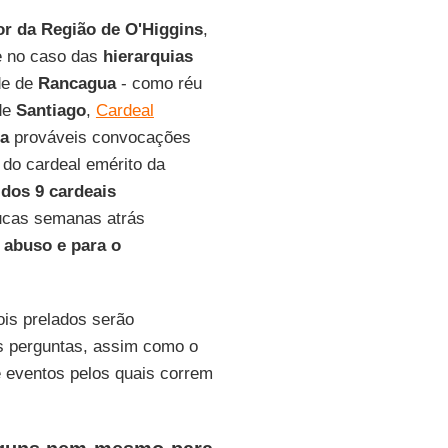
r da Região de O'Higgins
,
e no caso das
hierarquias
de de
Rancagua
- como réu
de
Santiago
,
Cardeal
na
prováveis convocações
o do cardeal emérito da
dos 9 cardeais
oucas semanas atrás
 abuso e para o
ois prelados serão
as perguntas, assim como o
e eventos pelos quais correm