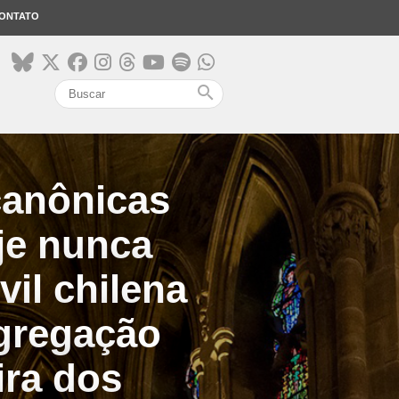
ONTATO
search
canônicas
je nunca
vil chilena
gregação
ira dos