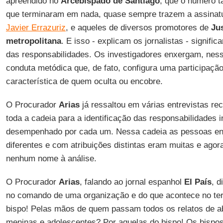
apreendido no
Arcebispado de Santiago
, que o número 
que terminaram em nada, quase sempre trazem a assinat
Javier Errazuriz
, e aqueles de diversos promotores de
Jus
metropolitana
. E isso - explicam os jornalistas - signific
das responsabilidades. Os investigadores enxergam, nes
conduta metódica que, de fato, configura uma participação 
característica de quem oculta ou encobre.
O Procurador
Arias
já ressaltou em várias entrevistas rec
toda a cadeia para a identificação das responsabilidades i
desempenhado por cada um. Nessa cadeia as pessoas env
diferentes e com atribuições distintas eram muitas e ago
nenhum nome à análise.
O Procurador
Arias
, falando ao jornal espanhol
El País
, d
no comando de uma organização e do que acontece no ter
bispo! Pelas mãos de quem passam todos os relatos de a
meninas e adolescentes? Por aquelas do bispo! Os bispo