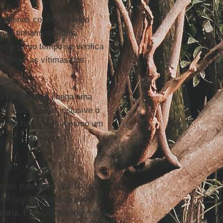
 chilenos continua sendo
, não tinham nenhuma
 ao mesmo tempo se verifica
roteger as vítimas dos
a
igreja
, logo chega uma
ossível ocultar inclusive o
mas não havia nem mesmo um
mas paróquias dos bairros
ternas, foi decidido pedir
zuriz
. Especificamente, os