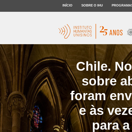
INÍCIO
SOBRE O IHU
PROGRAMA
Chile. N
sobre a
foram envi
e às ve
para a