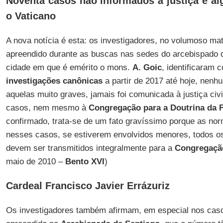
Noventa casos não informados à justiça e 
o Vaticano
A nova notícia é esta: os investigadores, no volumoso mate
apreendido durante as buscas nas sedes do arcebispado
cidade em que é emérito o mons.
A. Goic
, identificaram
investigações canônicas
a partir de 2017 até hoje, nenh
aquelas muito graves, jamais foi comunicada à justiça civi
casos, nem mesmo à
Congregação para a Doutrina da 
confirmado, trata-se de um fato gravíssimo porque as no
nesses casos, se estiverem envolvidos menores, todos o
devem ser transmitidos integralmente para a
Congregaçã
maio de 2010 –
Bento XVI
)
Cardeal Francisco Javier Errázuriz
Os investigadores também afirmam, em especial nos cas