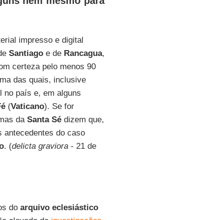
alguns nem mesmo para
rial impresso e digital
 de
Santiago
e de
Rancagua
,
 com certeza pelo menos 90
uma das quais, inclusive
l no país e, em alguns
Fé
(
Vaticano
). Se for
rmas da
Santa Sé
dizem que,
s antecedentes do caso
o
. (
delicta graviora
- 21 de
os do
arquivo eclesiástico