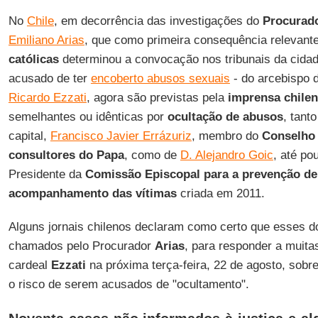
No
Chile
, em decorrência das investigações do
Procurado
Emiliano Arias
, que como primeira consequência relevant
católicas
determinou a convocação nos tribunais da cida
acusado de ter
encoberto abusos sexuais
- do arcebispo 
Ricardo Ezzati
, agora são previstas pela
imprensa chile
semelhantes ou idênticas por
ocultação de abusos
, tant
capital,
Francisco Javier Errázuriz
, membro do
Conselho 
consultores do Papa
, como de
D. Alejandro Goic
, até p
Presidente da
Comissão Episcopal para a prevenção de
acompanhamento das vítimas
criada em 2011.
Alguns jornais chilenos declaram como certo que esses d
chamados pelo Procurador
Arias
, para responder a muit
cardeal
Ezzati
na próxima terça-feira, 22 de agosto, sobr
o risco de serem acusados de "ocultamento".