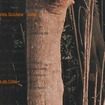
l
, da paróquia de "
Santo
itas vezes "na homilia de
rles Scicluna
e
Jordi
vidade da situação, do
mpre que tudo isso é um
frequentadora da paróquia de
s de abuso
çados algumas hipóteses,
truição pelos responsáveis
ador disse que não estava
s do Chile
" (entregue
ra denunciado pelo próprio