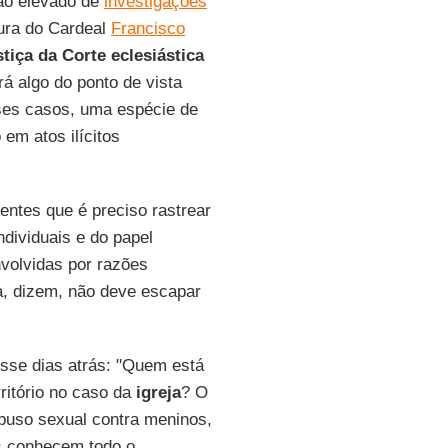
tão elevado de
investigações
ura do Cardeal
Francisco
tiça da Corte eclesiástica
ará algo do ponto de vista
ses casos, uma espécie de
em atos ilícitos
entes que é preciso rastrear
ndividuais e do papel
olvidas por razões
ra, dizem, não deve escapar
isse dias atrás: "Quem está
ritório no caso da
igreja
? O
buso sexual contra meninos,
s conhecem todo o