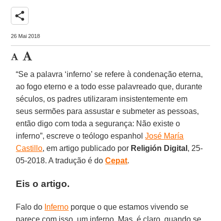
share
26 Mai 2018
“Se a palavra ‘inferno’ se refere à condenação eterna,
ao fogo eterno e a todo esse palavreado que, durante
séculos, os padres utilizaram insistentemente em
seus sermões para assustar e submeter as pessoas,
então digo com toda a segurança: Não existe o
inferno”, escreve o teólogo espanhol
José María
Castillo
, em artigo publicado por
Religión Digital
, 25-
05-2018. A tradução é do
Cepat
.
Eis o artigo.
Falo do
Inferno
porque o que estamos vivendo se
parece com isso, um inferno. Mas, é claro, quando se