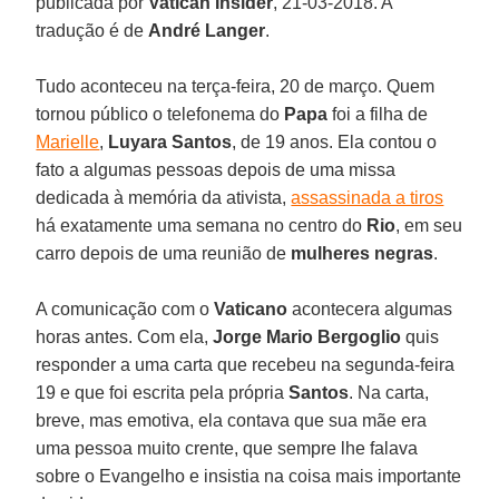
publicada por
Vatican Insider
, 21-03-2018. A
tradução é de
André Langer
.
Tudo aconteceu na terça-feira, 20 de março. Quem
tornou público o telefonema do
Papa
foi a filha de
Marielle
,
Luyara Santos
, de 19 anos. Ela contou o
fato a algumas pessoas depois de uma missa
dedicada à memória da ativista,
assassinada a tiros
há exatamente uma semana no centro do
Rio
, em seu
carro depois de uma reunião de
mulheres negras
.
A comunicação com o
Vaticano
acontecera algumas
horas antes. Com ela,
Jorge Mario Bergoglio
quis
responder a uma carta que recebeu na segunda-feira
19 e que foi escrita pela própria
Santos
. Na carta,
breve, mas emotiva, ela contava que sua mãe era
uma pessoa muito crente, que sempre lhe falava
sobre o Evangelho e insistia na coisa mais importante