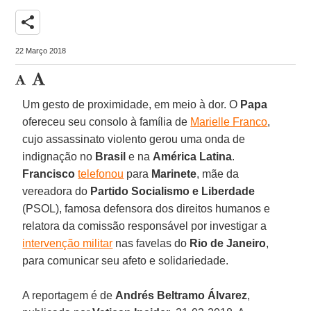
share
22 Março 2018
Um gesto de proximidade, em meio à dor. O
Papa
ofereceu seu consolo à família de
Marielle Franco
,
cujo assassinato violento gerou uma onda de
indignação no
Brasil
e na
América Latina
.
Francisco
telefonou
para
Marinete
, mãe da
vereadora do
Partido Socialismo e Liberdade
(PSOL), famosa defensora dos direitos humanos e
relatora da comissão responsável por investigar a
intervenção militar
nas favelas do
Rio de Janeiro
,
para comunicar seu afeto e solidariedade.
A reportagem é de
Andrés Beltramo Álvarez
,