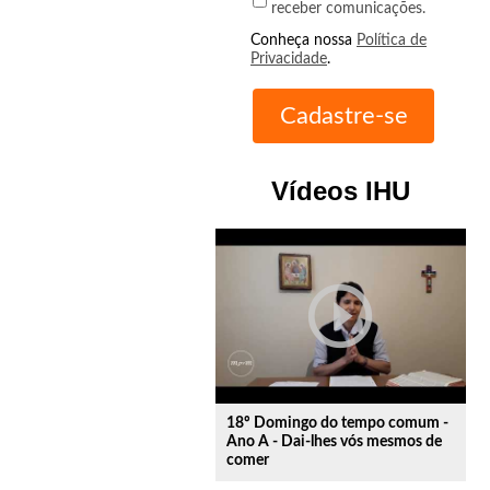
receber comunicações.
Conheça nossa
Política de
Privacidade
.
Vídeos IHU
play_circle_outline
18º Domingo do tempo comum -
Ano A - Dai-lhes vós mesmos de
comer