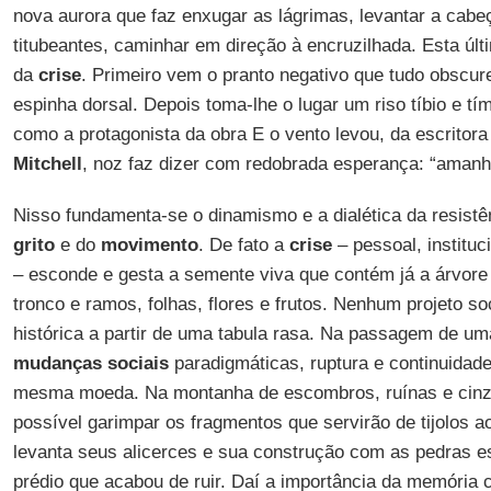
nova aurora que faz enxugar as lágrimas, levantar a cab
titubeantes, caminhar em direção à encruzilhada. Esta últi
da
crise
. Primeiro vem o pranto negativo que tudo obscur
espinha dorsal. Depois toma-lhe o lugar um riso tíbio e t
como a protagonista da obra E o vento levou, da escritor
Mitchell
, noz faz dizer com redobrada esperança: “amanhã
Nisso fundamenta-se o dinamismo e a dialética da resistê
grito
e do
movimento
. De fato a
crise
– pessoal, instituci
– esconde e gesta a semente viva que contém já a árvore 
tronco e ramos, folhas, flores e frutos. Nenhum projeto soci
histórica a partir de uma tabula rasa. Na passagem de u
mudanças sociais
paradigmáticas, ruptura e continuidad
mesma moeda. Na montanha de escombros, ruínas e cinzas
possível garimpar os fragmentos que servirão de tijolos ao
levanta seus alicerces e sua construção com as pedras e
prédio que acabou de ruir. Daí a importância da memória