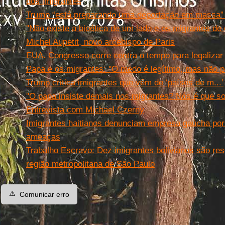
dos imigrantes
Trump “está preparando uma deportação em massa” d
''Não existe a bioética de um lado e os migrantes de
Michel Aupetit, novo arcebispo de Paris
EUA. Congresso corre contra o tempo para legalizar 
Papa e os migrantes: ''O medo é legítimo, mas não p
Trump critica imigrantes que vêm de ‘países de m...’
''O papa insiste demais nos migrantes? Nós é que so
Entrevista com Michael Czerny
Imigrantes haitianos denunciam empresa gaúcha por
ameaças
Trabalho Escravo: Dez imigrantes bolivianos são res
região metropolitana de São Paulo
⚠️
Comunicar erro