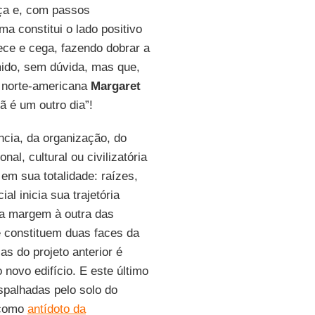
eça e, com passos
ma constitui o lado positivo
ece e cega, fazendo dobrar a
ímido, sem dúvida, mas que,
a norte-americana
Margaret
 é um outro dia”!
ncia, da organização, do
onal, cultural ou civilizatória
em sua totalidade: raízes,
al inicia sua trajetória
ma margem à outra das
e constituem duas faces da
 do projeto anterior é
 novo edifício. E este último
spalhadas pelo solo do
 como
antídoto da