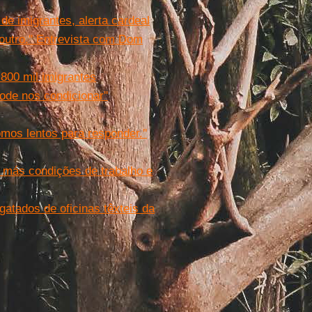
e imigrantes, alerta cardeal
 outro.'' Entrevista com Dom
800 mil imigrantes
ode nos condicionar''
mos lentos para responder.''
 más condições de trabalho e
gatados de oficinas têxteis da