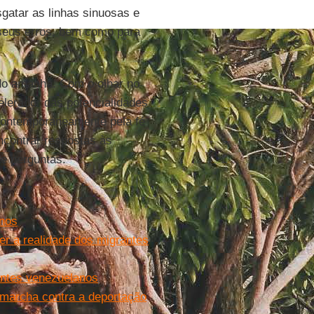
sgatar as linhas sinuosas e
r seus erros, bem como para
do amanhã. Com o olhar no
elerador das potencialidades
 contemporaneamente pela fé
ncontrar respostas às
e perguntas.
anos
r a realidade dos migrantes
rantes venezuelanos
 marcha contra a deportação