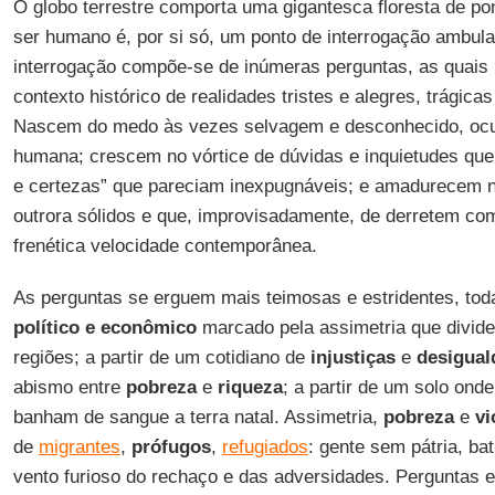
O globo terrestre comporta uma gigantesca floresta de po
ser humano é, por si só, um ponto de interrogação ambul
interrogação compõe-se de inúmeras perguntas, as quais
contexto histórico de realidades tristes e alegres, trágic
Nascem do medo às vezes selvagem e desconhecido, ocul
humana; crescem no vórtice de dúvidas e inquietudes qu
e certezas” que pareciam inexpugnáveis; e amadurecem n
outrora sólidos e que, improvisadamente, de derretem co
frenética velocidade contemporânea.
As perguntas se erguem mais teimosas e estridentes, toda
político e econômico
marcado pela assimetria que divide
regiões; a partir de um cotidiano de
injustiças
e
desigual
abismo entre
pobreza
e
riqueza
; a partir de um solo ond
banham de sangue a terra natal. Assimetria,
pobreza
e
vi
de
migrantes
,
prófugos
,
refugiados
: gente sem pátria, ba
vento furioso do rechaço e das adversidades. Perguntas e