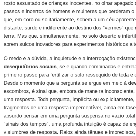
rosto assustado de crianças inocentes, no olhar apagado 
passos e incertos de homens e mulheres que perderam o h
que, em coro ou solitariamente, sobem a um céu aparent
distante, surdo e indiferente ao destino dos “vermes” que
terra. Mas que, simultaneamente, no solo deserto e inférti
abrem sulcos inovadores para experimentos históricos alt
O medo e a dúvida, a inquietude e a interrogação existenc
desequilíbrios sociais
, se e quando combinadas e entre
primeiro passo para fertilizar o solo ressequido de toda e
Desde o momento que a pergunta se ergue em meio à
de
escombros, é sinal que, embora de maneira inconsciente,
uma resposta. Toda pergunta, implícita ou explicitamente,
fragmentos de uma resposta imperceptível, ainda em fase
absurdo pensar em uma pergunta suspensa no vazio total
“sinais dos tempos”, uma profunda intuição é capaz de en
vislumbres de resposta. Raios ainda tênues e impreciso