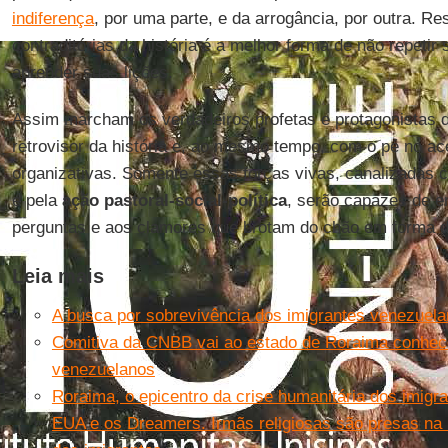
indiferença
, por uma parte, e da arrogância, por outra. Re
contraditórias da história é a melhor forma de não repeti
aprender suas lições.
Assim marcham os verdadeiros profetas e protagonistas 
retrovisor da história e, ao mesmo tempo, com o pé no ac
organizativas. Somente essas forças vivas, canalizadas
e pela
ação pastoral-social-política
, serão capazes de e
perguntas e aos clamores que brotam do chão em forma d
Leia mais
A busca por sobrevivência dos imigrantes venezuel
Comitiva da CNBB vai ao estado de Roraima conhece
venezuelanos
Roraima, o epicentro da crise humanitária dos imig
EUA e os Dreamers. Irmãs religiosas são presas na