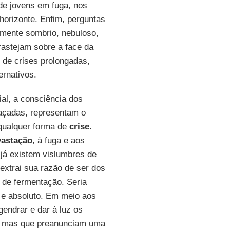
de jovens em fuga, nos
orizonte. Enfim, perguntas
emente sombrio, nebuloso,
 rastejam sobre a face da
l de crises prolongadas,
ernativos.
ial, a consciência dos
laçadas, representam o
 qualquer forma de
crise
.
vastação
, à fuga e aos
 já existem vislumbres de
 extrai sua razão de ser dos
 de fermentação. Seria
 e absoluto. Em meio aos
gendrar e dar à luz os
s, mas que preanunciam uma