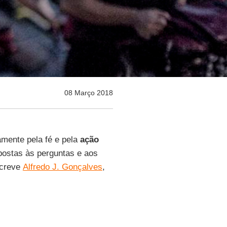
08 Março 2018
mente pela fé e pela
ação
postas às perguntas e aos
screve
Alfredo J. Gonçalves
,