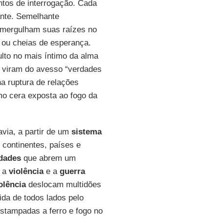
ntos de interrogação. Cada
ante. Semelhante
 mergulham suas raízes no
as ou cheias de esperança.
to no mais íntimo da alma
e viram do avesso “verdades
a ruptura de relações
mo cera exposta ao fogo da
via, a partir de um
sistema
 continentes, países e
dades
que abrem um
e a
violência
e a
guerra
olência
deslocam multidões
tida de todos lados pelo
stampadas a ferro e fogo no