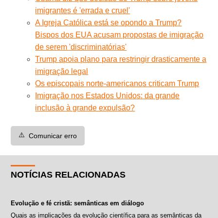
imigrantes é 'errada e cruel'
A Igreja Católica está se opondo a Trump?
Bispos dos EUA acusam propostas de imigração
de serem 'discriminatórias'
Trump apoia plano para restringir drasticamente a
imigração legal
Os episcopais norte-americanos criticam Trump
Imigração nos Estados Unidos: da grande
inclusão à grande expulsão?
⚠️
Comunicar erro
NOTÍCIAS RELACIONADAS
Evolução e fé cristã: semânticas em diálogo
Quais as implicações da evolução científica para as semânticas da