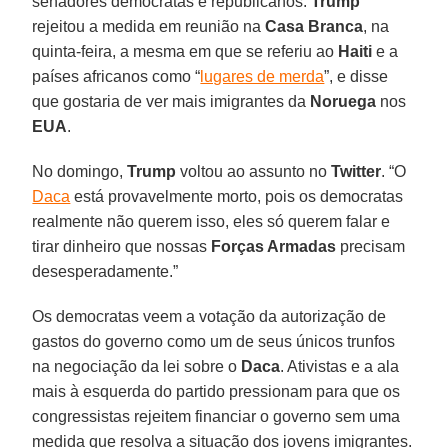
senadores democratas e republicanos.
Trump
rejeitou a medida em reunião na
Casa Branca
, na
quinta-feira, a mesma em que se referiu ao
Haiti
e a
países africanos como “
lugares de merda
”, e disse
que gostaria de ver mais imigrantes da
Noruega
nos
EUA
.
No domingo,
Trump
voltou ao assunto no
Twitter
. “O
Daca
está provavelmente morto, pois os democratas
realmente não querem isso, eles só querem falar e
tirar dinheiro que nossas
Forças Armadas
precisam
desesperadamente.”
Os democratas veem a votação da autorização de
gastos do governo como um de seus únicos trunfos
na negociação da lei sobre o
Daca
. Ativistas e a ala
mais à esquerda do partido pressionam para que os
congressistas rejeitem financiar o governo sem uma
medida que resolva a situação dos jovens imigrantes.