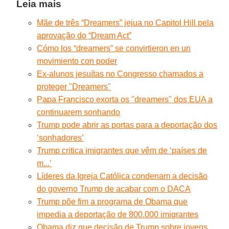
Leia mais
Mãe de três “Dreamers” jejua no Capitol Hill pela
aprovação do “Dream Act”
Cómo los “dreamers” se convirtieron en un
movimiento con poder
Ex-alunos jesuítas no Congresso chamados a
proteger "Dreamers"
Papa Francisco exorta os ''dreamers'' dos EUA a
continuarem sonhando
Trump pode abrir as portas para a deportação dos
‘sonhadores’
Trump critica imigrantes que vêm de ‘países de
m...’
Líderes da Igreja Católica condenam a decisão
do governo Trump de acabar com o DACA
Trump põe fim a programa de Obama que
impedia a deportação de 800.000 imigrantes
Obama diz que decisão de Trump sobre jovens