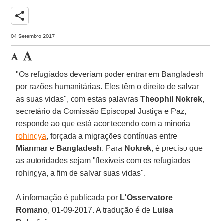
share
04 Setembro 2017
"Os refugiados deveriam poder entrar em Bangladesh
por razões humanitárias. Eles têm o direito de salvar
as suas vidas", com estas palavras
Theophil Nokrek
,
secretário da Comissão Episcopal Justiça e Paz,
responde ao que está acontecendo com a minoria
rohingya
, forçada a migrações contínuas entre
Mianmar
e
Bangladesh
. Para
Nokrek
, é preciso que
as autoridades sejam "flexíveis com os refugiados
rohingya, a fim de salvar suas vidas".
A informação é publicada por
L'Osservatore
Romano
, 01-09-2017. A tradução é de
Luisa