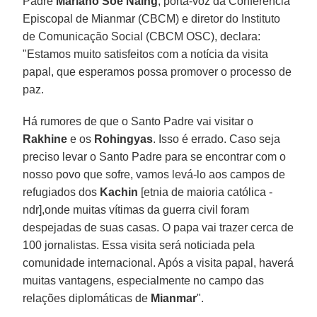
Padre
Mariano Soe Naing
, porta-voz da Conferência
Episcopal de Mianmar (CBCM) e diretor do Instituto
de Comunicação Social (CBCM OSC), declara:
"Estamos muito satisfeitos com a notícia da visita
papal, que esperamos possa promover o processo de
paz.
Há rumores de que o Santo Padre vai visitar o
Rakhine
e os
Rohingyas
. Isso é errado. Caso seja
preciso levar o Santo Padre para se encontrar com o
nosso povo que sofre, vamos levá-lo aos campos de
refugiados dos
Kachin
[etnia de maioria católica -
ndr],onde muitas vítimas da guerra civil foram
despejadas de suas casas. O papa vai trazer cerca de
100 jornalistas. Essa visita será noticiada pela
comunidade internacional. Após a visita papal, haverá
muitas vantagens, especialmente no campo das
relações diplomáticas de
Mianmar
".