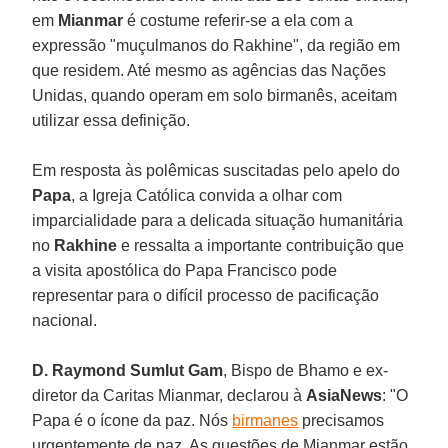
em
Mianmar
é costume referir-se a ela com a
expressão "muçulmanos do Rakhine", da região em
que residem. Até mesmo as agências das Nações
Unidas, quando operam em solo birmanês, aceitam
utilizar essa definição.
Em resposta às polêmicas suscitadas pelo apelo do
Papa
, a Igreja Católica convida a olhar com
imparcialidade para a delicada situação humanitária
no
Rakhine
e ressalta a importante contribuição que
a visita apostólica do Papa Francisco pode
representar para o difícil processo de pacificação
nacional.
D. Raymond Sumlut Gam
, Bispo de Bhamo e ex-
diretor da Caritas Mianmar, declarou à
AsiaNews
: "O
Papa é o ícone da paz. Nós
birmanes
precisamos
urgentemente de paz. As questões de Mianmar estão