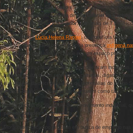
Em todo o
Brasil
,
São Paulo
é a cidade com maior
popul
de 12 mil habitantes; seguida de
São Gabriel da Cachoei
pouco mais de 11 mil e
Salvador
, com mais de 7,5 mil índ
A antropóloga
Lúcia Helena Rangel
, da Pontifícia Univers
destaca que desde a colonização, a presença
indígena na
em décadas passadas, a cidade era um espaço proibido.
“Eles iam pras cidades e não diziam que eram indígenas.
também ocultavam as referências culturais, digamos assi
ela, o medo da discriminação e de represálias do antigo S
impedia os indígenas de se apresentarem como tal.
Foi na década de 50, com o desenvolvimento industrial, 
para as cidades
se intensificou.
Moradores do campo seguiam em busca de emprego nas f