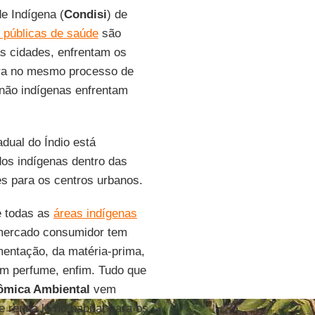
e Indígena (
Condisi
) de
s públicas de saúde
são
as cidades, enfrentam os
tra no mesmo processo de
não indígenas enfrentam
dual do Índio está
dos indígenas dentro das
s para os centros urbanos.
e todas as
áreas indígenas
 mercado consumidor tem
mentação, da matéria-prima,
em perfume, enfim. Tudo que
ômica Ambiental
vem
 renda lá no habitat para os