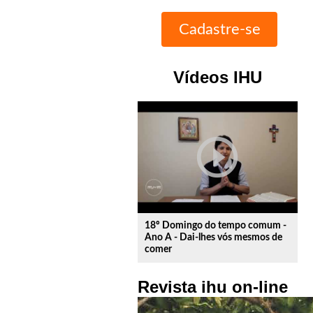
Vídeos IHU
play_circle_outline
18º Domingo do tempo comum -
Ano A - Dai-lhes vós mesmos de
comer
Revista ihu on-line