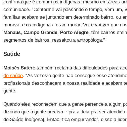
confirma que é comum os indígenas, mesmo em áreas ur
comunidade. “Conforme vai passando o tempo, vem um, v
famílias acabam se juntando em determinado bairro, ou e
morava, e os indígenas foram morar. Você vai ver que n
Manaus
,
Campo Grande
,
Porto Alegre
, têm bairros emi
segmentos de bairros, ressaltou a antropóloga.”
Saúde
Moisés Sater
é também reclama das dificuldades para ac
de saúde
. “Às vezes a gente não consegue esse atendime
profissionais desconhecem a nossa realidade e acabam t
gente.
Quando eles reconhecem que a gente pertence a algum p
dizendo que a gente precisa ir pra aldeia pra ser atendido
de Saúde Indígena]. Então, fica empurrando”, disse a lide