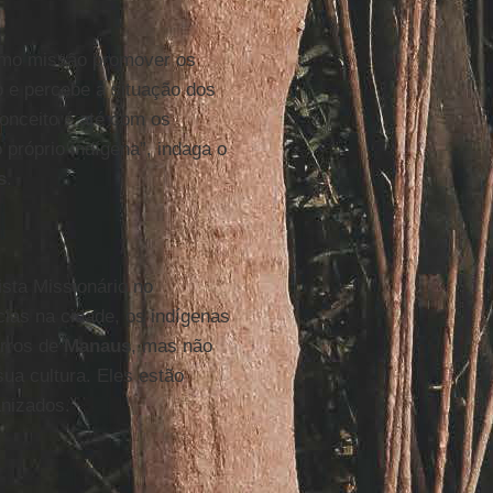
omo missão promover os
o e percebe a situação dos
onceito é até com os
 próprio indígena”, indaga o
s
.
ista Missionário no
cias na cidade, os indígenas
irros de
Manaus
, mas não
ua cultura. Eles estão
nizados.”