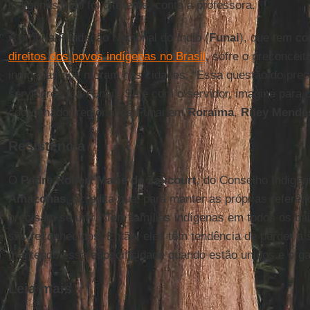
indígenas, não foi diferente, conta a professora.
A própria Fundação Nacional do Índio (
Funai
), que tem c
direitos dos povos indígenas no Brasil
, sofre o preconceit
indígenas que moram nas cidades. “Essa questão do prec
servidores [da Funai]. Se é com o servidor, imagine para o
coordenador regional da Funai em
Roraima
,
Riley Mende
Resistência
O
Padre Robert Marie de Zalicourt
, do Conselho Indigen
Amazonas
, acredita que, para manter as próprias referên
precisam se unir. “Tem famílias indígenas em todos os ba
são reconhecidos. Então, eles têm tendência de perder a s
mantendo essa especificidade quando estão unidos e orga
Leia mais