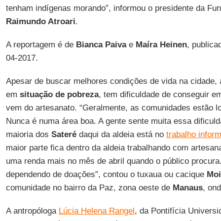
tenham indígenas morando”, informou o presidente da Fun
Raimundo Atroari
.
A reportagem é de
Bianca Paiva
e
Maíra Heinen
, publica
04-2017.
Apesar de buscar melhores condições de vida na cidade, 
em
situação de pobreza
, tem dificuldade de conseguir e
vem do artesanato. “Geralmente, as comunidades estão lo
Nunca é numa área boa. A gente sente muita essa dificuld
maioria dos
Sateré
daqui da aldeia está no
trabalho inform
maior parte fica dentro da aldeia trabalhando com artesan
uma renda mais no mês de abril quando o público procura.
dependendo de doações”, contou o tuxaua ou cacique
Moi
comunidade no bairro da Paz, zona oeste de
Manaus
, on
A antropóloga
Lúcia Helena Rangel
, da Pontifícia Univers