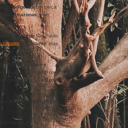
ação indígena
, com cerca
ra
, no
Amazonas
, com
ios.
idade Católica de São Paulo,
s cidades
é constante, mas,
 Ocultavam a origem e
m”, explica. De acordo com
erviço de Proteção ao Índio
que o processo de
migração
ábricas e, com os