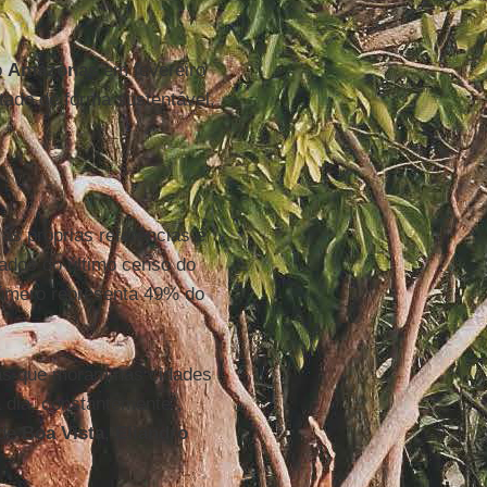
o
Amazonas
em fevereiro
tado de forma sustentável,
as próprias referências é
dados do último censo do
número representa 49% do
enas que moram nas cidades
 dia, constantemente”,
 de
Boa Vista
,
Eliandro