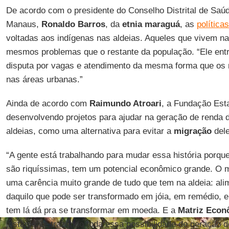
De acordo com o presidente do Conselho Distrital de Saúd
Manaus,
Ronaldo Barros
, da
etnia maraguá
, as
política
voltadas aos indígenas nas aldeias. Aqueles que vivem n
mesmos problemas que o restante da população. “Ele en
disputa por vagas e atendimento da mesma forma que os 
nas áreas urbanas.”
Ainda de acordo com
Raimundo Atroari
, a Fundação Esta
desenvolvendo projetos para ajudar na geração de renda 
aldeias, como uma alternativa para evitar a
migração
dele
“A gente está trabalhando para mudar essa história porqu
são riquíssimas, tem um potencial econômico grande. O
uma carência muito grande de tudo que tem na aldeia: ali
daquilo que pode ser transformado em jóia, em remédio, 
tem lá dá pra se transformar em moeda. E a
Matriz Econ
justamente trazendo toda essa possibilidade de geração de