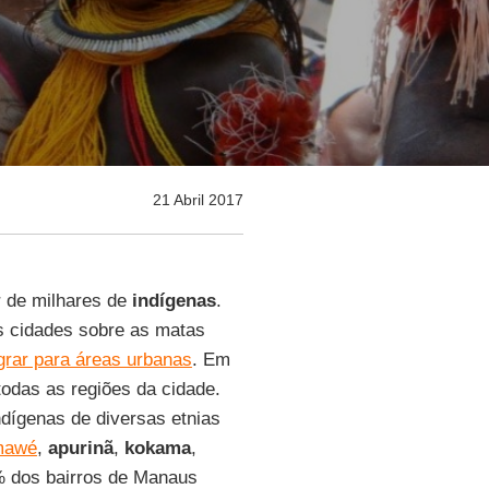
21 Abril 2017
r de milhares de
indígenas
.
s cidades sobre as matas
grar para áreas urbanas
. Em
odas as regiões da cidade.
ndígenas de diversas etnias
mawé
,
apurinã
,
kokama
,
% dos bairros de Manaus