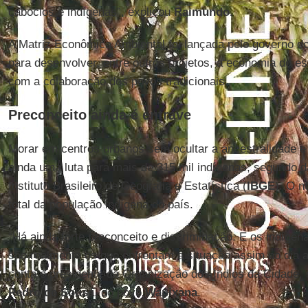
caboclos e indígenas”, explicou
Raimundo.
A Matriz Econômica Ambiental foi lançada pelo governo d
para desenvolver, entre outros projetos, a economia do es
com a colaboração dos povos tradicionais.
Preconceito ainda é entrave
Morar em centros urbanos sem ocultar a ancestralidade e 
ainda uma luta para mais de 315 mil indígenas, segundo 
Instituto Brasileiro de Geografia e Estatística (
IBGE
). O 
total da população indígena do país.
“Há ainda forte preconceito e discriminação. E os indíg
são realmente os que enfrentam a situação assim no dia a
conta o presidente da Organização dos Índios da Cidade,
Pedro de Sousa
, do povo
Wapixana
.