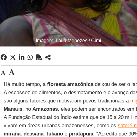
Imagem: Laila Menezes / Cimi
Há muito tempo, a
floresta amazônica
deixou de ser o la
A escassez de alimentos, o desmatamento e o avanço da
são alguns fatores que motivaram povos tradicionais a
mi
Manaus
, no
Amazonas
, eles podem ser encontrados em t
A Fundação Estadual do Índio estima que de 15 a 20 mil i
vivam em áreas urbanas amazonenses, como os
sateré-
miraña
,
dessana
,
tukano
e
piratapuia
. “Acredito que 90