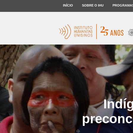
INÍCIO
SOBRE O IHU
PROGRAMA
Indí
preconc