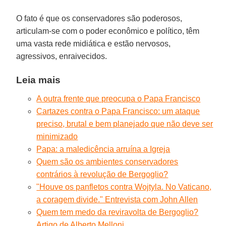
O fato é que os conservadores são poderosos,
articulam-se com o poder econômico e político, têm
uma vasta rede midiática e estão nervosos,
agressivos, enraivecidos.
Leia mais
A outra frente que preocupa o Papa Francisco
Cartazes contra o Papa Francisco: um ataque
preciso, brutal e bem planejado que não deve ser
minimizado
Papa: a maledicência arruína a Igreja
Quem são os ambientes conservadores
contrários à revolução de Bergoglio?
"Houve os panfletos contra Wojtyla. No Vaticano,
a coragem divide." Entrevista com John Allen
Quem tem medo da reviravolta de Bergoglio?
Artigo de Alberto Melloni