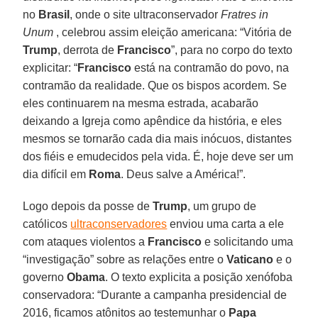
no
Brasil
, onde o site ultraconservador
Fratres in
Unum
, celebrou assim eleição americana: “Vitória de
Trump
, derrota de
Francisco
”, para no corpo do texto
explicitar: “
Francisco
está na contramão do povo, na
contramão da realidade. Que os bispos acordem. Se
eles continuarem na mesma estrada, acabarão
deixando a Igreja como apêndice da história, e eles
mesmos se tornarão cada dia mais inócuos, distantes
dos fiéis e emudecidos pela vida. É, hoje deve ser um
dia difícil em
Roma
. Deus salve a América!”.
Logo depois da posse de
Trump
, um grupo de
católicos
ultraconservadores
enviou uma carta a ele
com ataques violentos a
Francisco
e solicitando uma
“investigação” sobre as relações entre o
Vaticano
e o
governo
Obama
. O texto explicita a posição xenófoba
conservadora: “Durante a campanha presidencial de
2016, ficamos atônitos ao testemunhar o
Papa