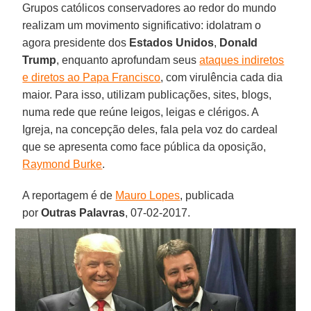
Grupos católicos conservadores ao redor do mundo
realizam um movimento significativo: idolatram o
agora presidente dos
Estados Unidos
,
Donald
Trump
, enquanto aprofundam seus
ataques indiretos
e diretos ao Papa Francisco
, com virulência cada dia
maior. Para isso, utilizam publicações, sites, blogs,
numa rede que reúne leigos, leigas e clérigos. A
Igreja, na concepção deles, fala pela voz do cardeal
que se apresenta como face pública da oposição,
Raymond Burke
.
A reportagem é de
Mauro Lopes
, publicada
por
Outras Palavras
, 07-02-2017.