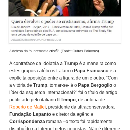
A defesa da “supremacia cristã”. (Fonte: Outras Palavras)
A contraface da idolatria a
Trump
é a maneira como
estes grupos católicos tratam o
Papa Francisco
e a
explícita oposição entre a figura de um e outro. “Com
a vitória de
Trump
, tornar-se- á o
Papa Bergoglio
o
líder da esquerda internacional?” foi o título de artigo
publicado pelo italiano
Il Tempo
, de autoria de
Roberto de Mattei
, presidente da ultraconservadora
Fundação Lepanto
e diretor da agência
Corrispondenza
romana –o texto foi rapidamente
distribuído na Internet pelos rigoristas. Não é diferente