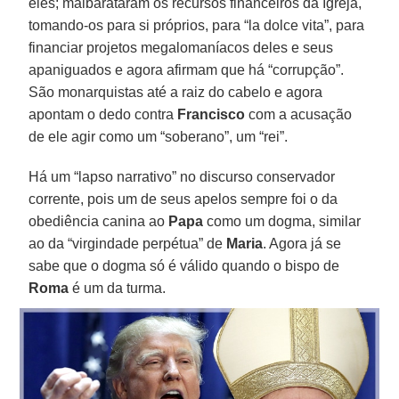
eles; malbarataram os recursos financeiros da Igreja,
tomando-os para si próprios, para “la dolce vita”, para
financiar projetos megalomaníacos deles e seus
apaniguados e agora afirmam que há “corrupção”.
São monarquistas até a raiz do cabelo e agora
apontam o dedo contra
Francisco
com a acusação
de ele agir como um “soberano”, um “rei”.
Há um “lapso narrativo” no discurso conservador
corrente, pois um de seus apelos sempre foi o da
obediência canina ao
Papa
como um dogma, similar
ao da “virgindade perpétua” de
Maria
. Agora já se
sabe que o dogma só é válido quando o bispo de
Roma
é um da turma.