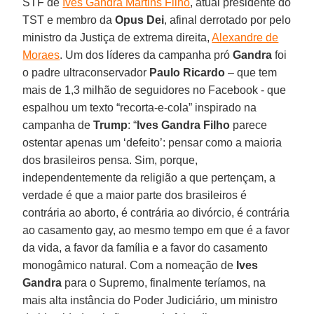
STF de
Ives Gandra Martins Filho
, atual presidente do
TST e membro da
Opus Dei
, afinal derrotado por pelo
ministro da Justiça de extrema direita,
Alexandre de
Moraes
. Um dos líderes da campanha pró
Gandra
foi
o padre ultraconservador
Paulo Ricardo
– que tem
mais de 1,3 milhão de seguidores no Facebook - que
espalhou um texto “recorta-e-cola” inspirado na
campanha de
Trump
: “
Ives Gandra Filho
parece
ostentar apenas um ‘defeito’: pensar como a maioria
dos brasileiros pensa. Sim, porque,
independentemente da religião a que pertençam, a
verdade é que a maior parte dos brasileiros é
contrária ao aborto, é contrária ao divórcio, é contrária
ao casamento gay, ao mesmo tempo em que é a favor
da vida, a favor da família e a favor do casamento
monogâmico natural. Com a nomeação de
Ives
Gandra
para o Supremo, finalmente teríamos, na
mais alta instância do Poder Judiciário, um ministro