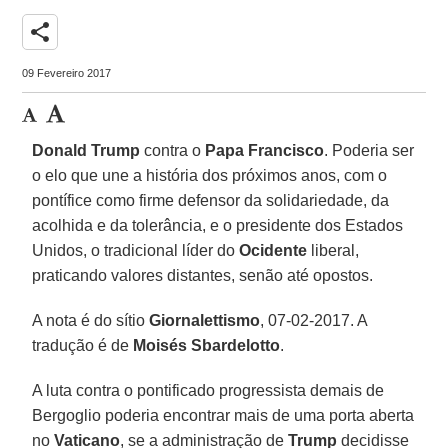
share
09 Fevereiro 2017
Donald Trump
contra o
Papa Francisco
. Poderia ser
o elo que une a história dos próximos anos, com o
pontífice como firme defensor da solidariedade, da
acolhida e da tolerância, e o presidente dos Estados
Unidos, o tradicional líder do
Ocidente
liberal,
praticando valores distantes, senão até opostos.
A nota é do sítio
Giornalettismo
, 07-02-2017. A
tradução é de
Moisés Sbardelotto
.
A luta contra o pontificado progressista demais de
Bergoglio poderia encontrar mais de uma porta aberta
no
Vaticano
, se a administração de
Trump
decidisse