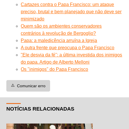
Cartazes contra o Papa Francisco: um ataque
preciso, brutal e bem planejado que não deve ser
minimizado
Quem são os ambientes conservadores
contrários à revolução de Bergoglio?
Papa: a maledicência arruína a Igreja
A outra frente que preocupa o Papa Francisco
"Ele desvia da fé": a última investida dos inimigos
do papa. Artigo de Alberto Melloni
Os "inimigos" do Papa Francisco
⚠️
Comunicar erro
NOTÍCIAS RELACIONADAS