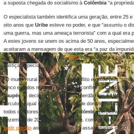
a suposta chegada do socialismo à
Colômbia
“a proprieda
O especialista também identifica uma geração, entre 25 e
oito anos que
Uribe
esteve no poder, e que “assumiu o di
uma guerra, mas uma ameaça terrorista” com a qual era 
A estes jovens se unem os acima de 50 anos, especialme
aceitaram a mensagem de que esta era “a paz da impunid
comandantes máximos das
FARC
não iam para a cadeia 
Justiça Especial.
“O mundo rural viveu o pior do conflito e optou pelo ‘sim’”
cinco estados mais atingidos pelo conflito —
Chocó
,
Cau
Vaupés
— decidiram acreditar no perdão das
FARC
. Est
círculo no qual se dividiu na noite de domingo o mapa do p
todos os atores da violência na
Colômbia
perpetraram as
dezembro de 2015, o
Pastor Alape
, comandante da guerri
pedir perdão
aos familiares dos 79 assassinados e 100 fer