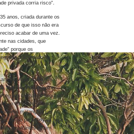
de privada corria risco”.
 35 anos, criada durante os
scurso de que isso não era
preciso acabar de uma vez.
nte nas cidades, que
ade” porque os
segundo o acordado na
, analisa
Ariel Ávila
. Os
ca
,
Nariño
,
Putumayo
e
as regiões formam o segundo
aís, o da periferia, onde
 maiores matanças. Em
lha, viajou para
Boyajá
para
idos resultantes de um