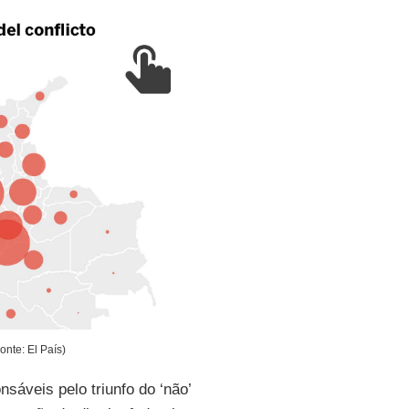
onte: El País)
áveis pelo triunfo do ‘não’