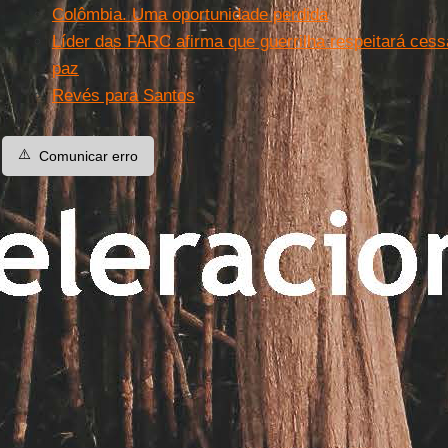
Colômbia. Uma oportunidade perdida
Líder das FARC afirma que guerrilha respeitará cess
paz
Revés para Santos
⚠️
Comunicar erro