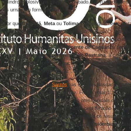
cilindro explosivo na igreja do povoado. Os vizinhos tom
às urnas em forma de sim.
Por que
Caquetá
,
Meta
ou
Tolima
, zonas igualmente afe
resultado global nesses departamentos é o ‘não’”, reconhe
preciso abrir o mapa e ver que no sul de Meta, região muit
O mesmo acontece em
San Vicente de Caguán
, a capit
durante os acordos do ex-presidente
Pastrana
, a cidade 
forma de rotina, aprovou o pacto. “A divisão nestes lugar
campanha emotiva que se fez”, diz
Ávila
. O rancor da gue
O celeiro de votos de
Santos
nas eleições passadas, a re
serviu de apoio para o presidente. Foram votar 1.147.25
que no segundo turno das eleições presidenciais de 2014,
inclemências climáticas provocadas pelo furacão
Matthe
se aproximaram de 30%, quando segundo os resultados ele
ter chegado a 60%. “Além da chuva, na
Colômbia
a abste