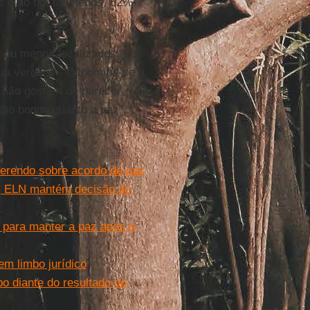
s e no fim foi menos, 62%
s ou menos localizados. Os
sua verdade. “Denomina-se a
 não gostam de parecer
ão bonito quanto a paz”.
erendo sobre acordo de paz
, ELN mantém decisão de
a para manter a paz após o
em limbo jurídico
po diante do resultado do