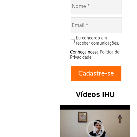
Eu concordo em
receber comunicações.
Conheça nossa
Política de
Privacidade
.
Vídeos IHU
play_circle_outline