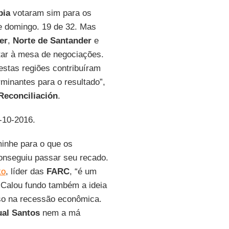
bia
votaram sim para os
e domingo. 19 de 32. Mas
er
,
Norte de Santander
e
ltar à mesa de negociações.
 estas regiões contribuíram
minantes para o resultado”,
Reconciliación
.
4-10-2016.
inhe para o que os
onseguiu passar seu recado.
ko
, líder das
FARC
, “é um
Calou fundo também a ideia
rso na recessão econômica.
al Santos
nem a má