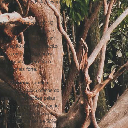
aram a palavra e 95% a levou
tadas, votaram contra? “O
ce a especialista, “mas é
o atingida, disseram ‘sim’”.
al da região de desocupação
onde a extorsão era outra
es tem muito a ver com a
rra foi mais forte.
gião
Atlântica
, também
0 pessoas, 858.325 menos do
 entre outras razões pelas
w
. Os níveis de participação
itorais anteriores poderia
nção costuma ser de 50%