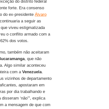
xceção do distrito federal
ente forte. Era consenso
ão do ex-presidente
Álvaro
 continuaria a seguir as
o que viveu estigmatizada
reu o conflito armado com a
 62% dos votos.
rismo, também não aceitaram
Bucaramanga
, que não
ta. Algo similar aconteceu
onteira com a
Venezuela
.
s vizinhos de departamento
traficantes, apostaram em
ras por dia trabalhando e
 disseram ‘não’”, explica
iram a mensagem de que com