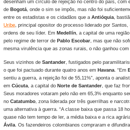
desenham um círculo de rejeição no centro do país, com e
de
Bogotá
, onde o sim se impôs, mas não foi suficientem
entre os estadistas e os cidadãos que a
Antióquia
, basti
Uribe
, principal opositor do processo liderado por Santos,
ordens de seu líder. Em
Medellín
, a capital de uma regiã
pelo regime de terror de
Pablo Escobar
, mas que não sof
mesma virulência que as zonas rurais, o não ganhou com
Seus vizinhos de
Santander
, fustigados pelo paramilita
o que foi pactuado durante quatro anos em
Havana
. “Em
sentiu a guerra, a rejeição foi de 55,11%”, aponta o analis
em
Cúcuta
, a capital do
Norte de Santander
, que faz fr
Seus moradores votaram pelo não em 65,3% enquanto seu
no
Catatumbo
, zona liderada por três guerrilhas e narco
uma alternativa à guerra. “A classe baixa que passa 18 ho
quase não tem tempo de ler, a média baixa e a rica agrária
Ávila
. Os fazendeiros colombianos compraram e difund