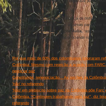
em eleições normais; neste caso, se esperava 30% a mai
de abstenção”.
Aos que ficaram em casa, as pesquisas já os tinham mai
do não oculto esperaram até chegar às urnas para dizer 
síndrome do bem pesquisado”, propõe
Ávila
, “as pessoas
ignorantes e menos ainda neste caso, dizendo não a algo t
Leia mais...
Por que mais de 60% dos colombianos ignoraram ref
Colômbia: Mesmo com rejeição a acordo com FARC
negociar paz
Constituinte, renegociação... As opções da Colômbi
'não' no referendo
'Não' em plebiscito sobre paz na Colômbia põe Farc 
Colômbia. "Continuem trabalhando pela paz", diz bis
referendo