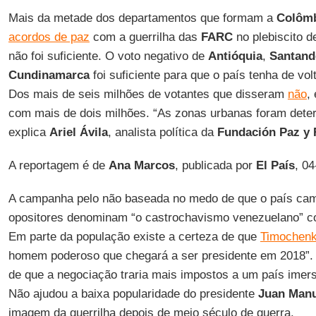
Mais da metade dos departamentos que formam a
Colôm
acordos de paz
com a guerrilha das
FARC
no plebiscito d
não foi suficiente. O voto negativo de
Antióquia
,
Santand
Cundinamarca
foi suficiente para que o país tenha de vo
Dos mais de seis milhões de votantes que disseram
não
,
com mais de dois milhões. “As zonas urbanas foram deter
explica
Ariel Ávila
, analista política da
Fundación Paz y 
A reportagem é de
Ana Marcos
, publicada por
El País
, 0
A campanha pelo não baseada no medo de que o país cam
opositores denominam “o castrochavismo venezuelano” c
Em parte da população existe a certeza de que
Timochen
homem poderoso que chegará a ser presidente em 2018”. 
de que a negociação traria mais impostos a um país ime
Não ajudou a baixa popularidade do presidente
Juan Manu
imagem da guerrilha depois de meio século de guerra.