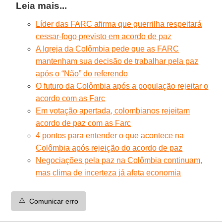
Leia mais...
Líder das FARC afirma que guerrilha respeitará
cessar-fogo previsto em acordo de paz
A Igreja da Colômbia pede que as FARC
mantenham sua decisão de trabalhar pela paz
após o “Não” do referendo
O futuro da Colômbia após a população rejeitar o
acordo com as Farc
Em votação apertada, colombianos rejeitam
acordo de paz com as Farc
4 pontos para entender o que acontece na
Colômbia após rejeição do acordo de paz
Negociações pela paz na Colômbia continuam,
mas clima de incerteza já afeta economia
⚠️
Comunicar erro