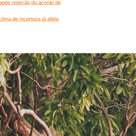
após rejeição do acordo de
ima de incerteza já afeta