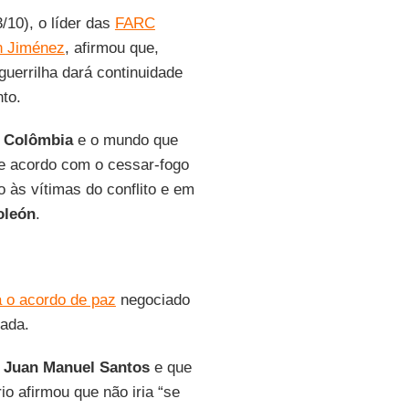
10), o líder das
FARC
n Jiménez
, afirmou que,
guerrilha dará continuidade
nto.
a
Colômbia
e o mundo que
de acordo com o cessar-fogo
o às vítimas do conflito e em
oleón
.
a o acordo de paz
negociado
sada.
e
Juan Manuel Santos
e que
io afirmou que não iria “se