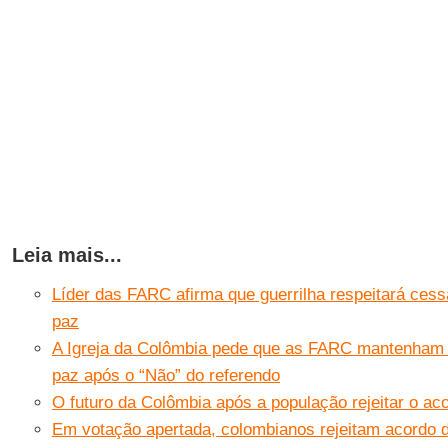
Leia mais...
Líder das FARC afirma que guerrilha respeitará cess
paz
A Igreja da Colômbia pede que as FARC mantenham s
paz após o “Não” do referendo
O futuro da Colômbia após a população rejeitar o a
Em votação apertada, colombianos rejeitam acordo 