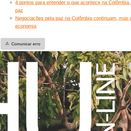
4 pontos para entender o que acontece na Colômbia 
paz
Negociações pela paz na Colômbia continuam, mas cl
economia
⚠️
Comunicar erro