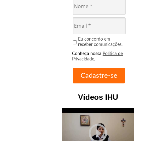
Eu concordo em
receber comunicações.
Conheça nossa
Política de
Privacidade
.
Vídeos IHU
play_circle_outline