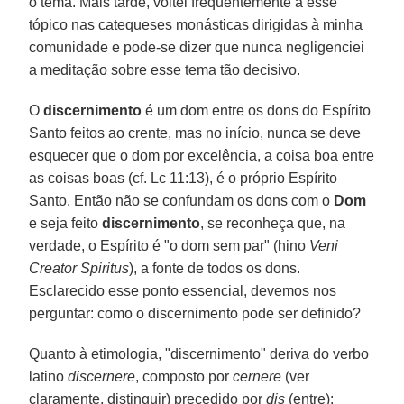
o tema. Mais tarde, voltei frequentemente a esse
tópico nas catequeses monásticas dirigidas à minha
comunidade e pode-se dizer que nunca negligenciei
a meditação sobre esse tema tão decisivo.
O
discernimento
é um dom entre os dons do Espírito
Santo feitos ao crente, mas no início, nunca se deve
esquecer que o dom por excelência, a coisa boa entre
as coisas boas (cf. Lc 11:13), é o próprio Espírito
Santo. Então não se confundam os dons com o
Dom
e seja feito
discernimento
, se reconheça que, na
verdade, o Espírito é "o dom sem par" (hino
Veni
Creator Spiritus
), a fonte de todos os dons.
Esclarecido esse ponto essencial, devemos nos
perguntar: como o discernimento pode ser definido?
Quanto à etimologia, "discernimento" deriva do verbo
latino
discernere
, composto por
cernere
(ver
claramente, distinguir) precedido por
dis
(entre):