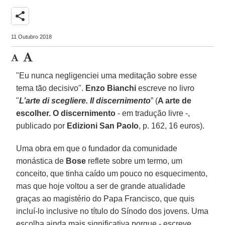
share
11 Outubro 2018
"Eu nunca negligenciei uma meditação sobre esse
tema tão decisivo".
Enzo Bianchi
escreve no livro
"
L’arte di scegliere. Il discernimento
” (
A arte de
escolher. O discernimento
- em tradução livre -,
publicado por
Edizioni San Paolo
, p. 162, 16 euros).
Uma obra em que o fundador da comunidade
monástica de
Bose
reflete sobre um termo, um
conceito, que tinha caído um pouco no esquecimento,
mas que hoje voltou a ser de grande atualidade
graças ao magistério do Papa Francisco, que quis
incluí-lo inclusive no título do Sínodo dos jovens. Uma
escolha ainda mais significativa porque - escreve