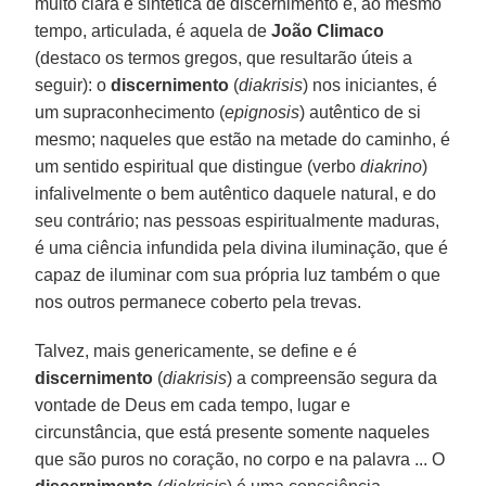
muito clara e sintética de discernimento e, ao mesmo
tempo, articulada, é aquela de
João Climaco
(destaco os termos gregos, que resultarão úteis a
seguir): o
discernimento
(
diakrisis
) nos iniciantes, é
um supraconhecimento (
epignosis
) autêntico de si
mesmo; naqueles que estão na metade do caminho, é
um sentido espiritual que distingue (verbo
diakrino
)
infalivelmente o bem autêntico daquele natural, e do
seu contrário; nas pessoas espiritualmente maduras,
é uma ciência infundida pela divina iluminação, que é
capaz de iluminar com sua própria luz também o que
nos outros permanece coberto pela trevas.
Talvez, mais genericamente, se define e é
discernimento
(
diakrisis
) a compreensão segura da
vontade de Deus em cada tempo, lugar e
circunstância, que está presente somente naqueles
que são puros no coração, no corpo e na palavra ... O