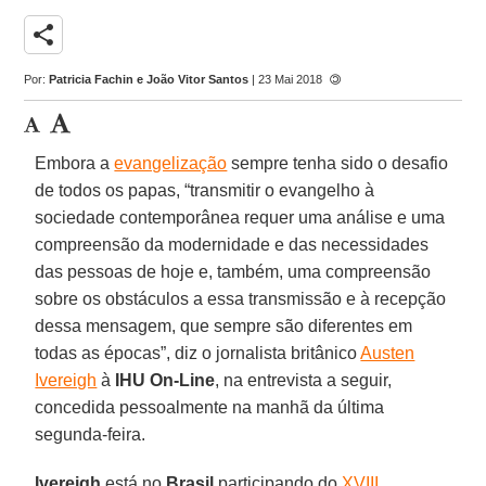
share
Por:
Patricia Fachin e João Vitor Santos
| 23 Mai 2018
Embora a
evangelização
sempre tenha sido o desafio
de todos os papas, “transmitir o evangelho à
sociedade contemporânea requer uma análise e uma
compreensão da modernidade e das necessidades
das pessoas de hoje e, também, uma compreensão
sobre os obstáculos a essa transmissão e à recepção
dessa mensagem, que sempre são diferentes em
todas as épocas”, diz o jornalista britânico
Austen
Ivereigh
à
IHU On-Line
, na entrevista a seguir,
concedida pessoalmente na manhã da última
segunda-feira.
Ivereigh
está no
Brasil
participando do
XVIII