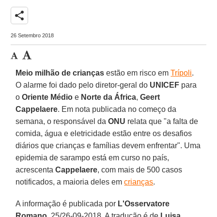
share
26 Setembro 2018
Meio milhão de crianças
estão em risco em
Trípoli
.
O alarme foi dado pelo diretor-geral do
UNICEF
para
o
Oriente Médio
e
Norte da África
,
Geert
Cappelaere
. Em nota publicada no começo da
semana, o responsável da
ONU
relata que "a falta de
comida, água e eletricidade estão entre os desafios
diários que crianças e famílias devem enfrentar". Uma
epidemia de sarampo está em curso no país,
acrescenta
Cappelaere
, com mais de 500 casos
notificados, a maioria deles em
crianças
.
A informação é publicada por
L'Osservatore
Romano
, 25/26-09-2018. A tradução é de
Luisa