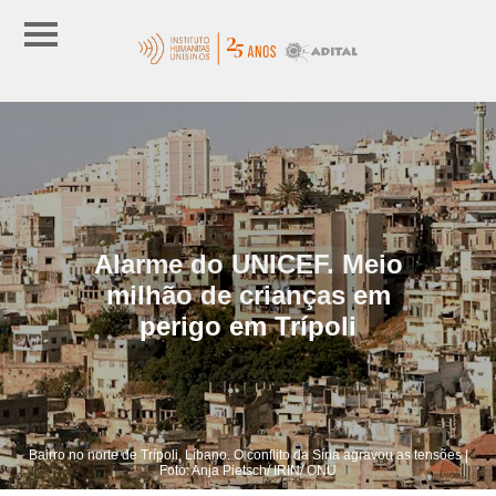
Alarme do UNICEF. Meio
milhão de crianças em
perigo em Trípoli
Bairro no norte de Trípoli, Líbano. O conflito da Síria agravou as tensões |
Foto: Anja Pietsch/ IRIN/ ONU