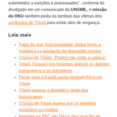
submetidos a sanções e processados", conforme foi
divulgado em um comunicado da
UNSMIL
. A
missão
da ONU
também pediu às famílias das vítimas dos
confrontos de Trípoli
para evitar atos de vingança.
Leia mais
Papa diz que 'irracionalidade' global levou a
mudança na aceitação da dissuasão nuclear
O bispo de Trípoli: ''Podem me cortar a cabeça''
Trípoli. Ficaram nos hospitais apenas os doentes
estrangeiros e os voluntários
Focos leais a Kadafi ainda mostram força em
Trípoli
Trípoli queima: o dramático relato dos
franciscanos
O bispo de Trípoli espera que os rebeldes
respeitem os cristãos
Repórter da BBC em Trípoli descreve fim de