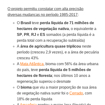
O projeto permitiu constatar com alta precisão
diversas mudanças no período 1985-2017
:
O
Brasil
teve
perda líquida de 71 milhões de
hectares de vegetação nativa
, o equivalente a
SP
,
PR
,
RJ
e
ES
somados (a perda líquida é a
perda total com a recuperação subtraída)
A
área de agricultura quase triplicou
neste
período (cresceu 2,9 vezes), e a área de pecuária
cresceu 43%
A
Mata Atlântica
, bioma com 56% da área urbana
do país, teve
perda líquida de 5 milhões de
hectares de floresta
; nos últimos 10 anos a
regeneração superou o desmate
O
bioma
que viu a maior proporção de sua área
de vegetação nativa sumir foi o
Cerrado
, com
18% de perda líquida
A
Amazônia
perdeu a maior área (líquida) de