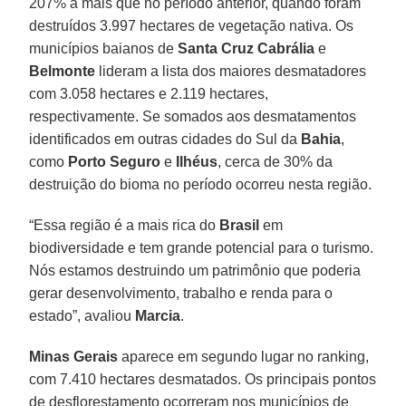
207% a mais que no período anterior, quando foram
destruídos 3.997 hectares de vegetação nativa. Os
municípios baianos de
Santa Cruz Cabrália
e
Belmonte
lideram a lista dos maiores desmatadores
com 3.058 hectares e 2.119 hectares,
respectivamente. Se somados aos desmatamentos
identificados em outras cidades do Sul da
Bahia
,
como
Porto Seguro
e
Ilhéus
, cerca de 30% da
destruição do bioma no período ocorreu nesta região.
“Essa região é a mais rica do
Brasil
em
biodiversidade e tem grande potencial para o turismo.
Nós estamos destruindo um patrimônio que poderia
gerar desenvolvimento, trabalho e renda para o
estado”, avaliou
Marcia
.
Minas Gerais
aparece em segundo lugar no ranking,
com 7.410 hectares desmatados. Os principais pontos
de desflorestamento ocorreram nos municípios de