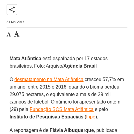
share
31 Mai 2017
Mata Atlântica
está espalhada por 17 estados
brasileiros. Foto: Arquivo/
Agência Brasil
O
desmatamento na Mata Atlântica
cresceu 57,7% em
um ano, entre 2015 e 2016, quando o bioma perdeu
29.075 hectares, o equivalente a mais de 29 mil
campos de futebol. O número foi apresentado ontem
(29) pela
Fundação SOS Mata Atlântica
e pelo
Instituto de Pesquisas Espaciais
(
Inpe
).
A reportagem é de
Flávia Albuquerque
, publicada