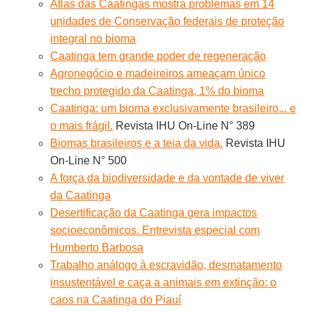
Atlas das Caatingas mostra problemas em 14
unidades de Conservação federais de proteção
integral no bioma
Caatinga tem grande poder de regeneração
Agronegócio e madeireiros ameaçam único
trecho protegido da Caatinga, 1% do bioma
Caatinga: um bioma exclusivamente brasileiro... e
o mais frágil.
Revista IHU On-Line N° 389
Biomas brasileiros e a teia da vida.
Revista IHU
On-Line N° 500
A força da biodiversidade e da vontade de viver
da Caatinga
Desertificação da Caatinga gera impactos
socioeconômicos. Entrevista especial com
Humberto Barbosa
Trabalho análogo à escravidão, desmatamento
insustentável e caça a animais em extinção: o
caos na Caatinga do Piauí