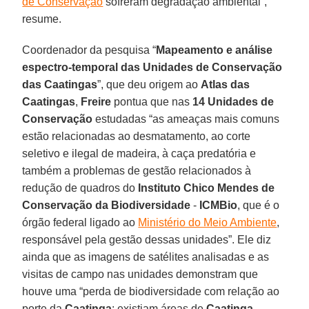
de Conservação
sofreram degradação ambiental”,
resume.
Coordenador da pesquisa “
Mapeamento e análise
espectro-temporal das Unidades de Conservação
das Caatingas
”, que deu origem ao
Atlas das
Caatingas
,
Freire
pontua que nas
14 Unidades de
Conservação
estudadas “as ameaças mais comuns
estão relacionadas ao desmatamento, ao corte
seletivo e ilegal de madeira, à caça predatória e
também a problemas de gestão relacionados à
redução de quadros do
Instituto Chico Mendes de
Conservação da Biodiversidade
-
ICMBio
, que é o
órgão federal ligado ao
Ministério do Meio Ambiente
,
responsável pela gestão dessas unidades”. Ele diz
ainda que as imagens de satélites analisadas e as
visitas de campo nas unidades demonstram que
houve uma “perda de biodiversidade com relação ao
porte da
Caatinga
: existiam áreas de
Caatinga