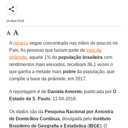
share
16 Abril 2018
A
riqueza
segue concentrada nas mãos de poucos no
País. As pessoas que faziam parte do
topo da
pirâmide
, aquele 1% da
população brasileira
com
rendimentos mais elevados, recebiam 36,1 vezes o
que ganha a metade mais
pobre
da população, que
compõe a base da pirâmide, em 2017.
A reportagem é de
Daniela Amorim
, publicada por
O
Estado de S. Paulo
, 11-04-2018.
Os dados são da
Pesquisa Nacional por Amostra
de Domicílios Contínua
, divulgada pelo
Instituto
Brasileiro de Geografia e Estatística
(
IBGE
). O