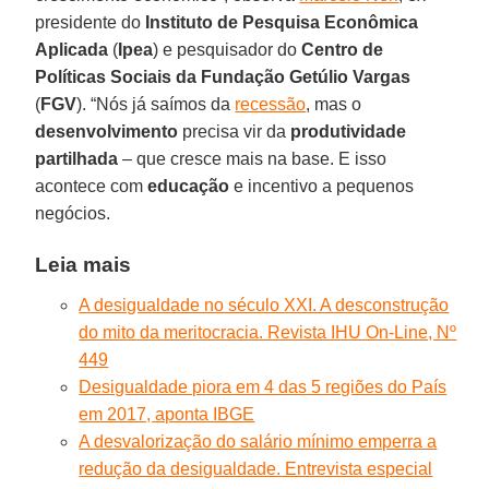
presidente do
Instituto de Pesquisa Econômica
Aplicada
(
Ipea
) e pesquisador do
Centro de
Políticas Sociais da Fundação Getúlio Vargas
(
FGV
). “Nós já saímos da
recessão
, mas o
desenvolvimento
precisa vir da
produtividade
partilhada
– que cresce mais na base. E isso
acontece com
educação
e incentivo a pequenos
negócios.
Leia mais
A desigualdade no século XXI. A desconstrução
do mito da meritocracia. Revista IHU On-Line, Nº
449
Desigualdade piora em 4 das 5 regiões do País
em 2017, aponta IBGE
A desvalorização do salário mínimo emperra a
redução da desigualdade. Entrevista especial