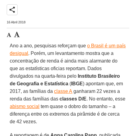
share
16 Abril 2018
Ano a ano, pesquisas reforçam que
o Brasil é um país
desigual
. Porém, um levantamento mostra que a
concentração de renda é ainda mais alarmante do
que as estatísticas oficias reportam. Dados
divulgados na quarta-feira pelo
Instituto Brasileiro
de Geografia e Estatística
(
IBGE
) apontam que, em
2017, as famílias da
classe A
ganharam 22 vezes a
renda das famílias das
classes D/E
. No entanto, esse
abismo social
tem quase o dobro do tamanho – a
diferença entre os extremos da pirâmide é de cerca
de 42 vezes.
A reportagem é de
Anna Carolina Papp
, publicada