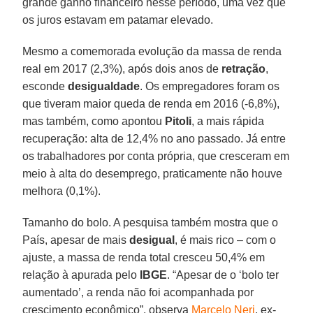
grande ganho financeiro nesse período, uma vez que
os juros estavam em patamar elevado.
Mesmo a comemorada evolução da massa de renda
real em 2017 (2,3%), após dois anos de
retração
,
esconde
desigualdade
. Os empregadores foram os
que tiveram maior queda de renda em 2016 (-6,8%),
mas também, como apontou
Pitoli
, a mais rápida
recuperação: alta de 12,4% no ano passado. Já entre
os trabalhadores por conta própria, que cresceram em
meio à alta do desemprego, praticamente não houve
melhora (0,1%).
Tamanho do bolo. A pesquisa também mostra que o
País, apesar de mais
desigual
, é mais rico – com o
ajuste, a massa de renda total cresceu 50,4% em
relação à apurada pelo
IBGE
. “Apesar de o ‘bolo ter
aumentado’, a renda não foi acompanhada por
crescimento econômico”, observa
Marcelo Neri
, ex-