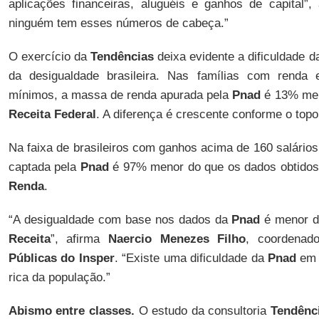
aplicações financeiras, aluguéis e ganhos de capital”,
ninguém tem esses números de cabeça.”
O exercício da
Tendências
deixa evidente a dificuldade 
da desigualdade brasileira. Nas famílias com renda 
mínimos, a massa de renda apurada pela
Pnad
é 13% men
Receita Federal
. A diferença é crescente conforme o top
Na faixa de brasileiros com ganhos acima de 160 salário
captada pela
Pnad
é 97% menor do que os dados obtidos
Renda
.
“A desigualdade com base nos dados da
Pnad
é menor d
Receita
”, afirma
Naercio Menezes Filho
, coordena
Públicas do Insper
. “Existe uma dificuldade da
Pnad
em c
rica da população.”
Abismo entre classes.
O estudo da consultoria
Tendênc