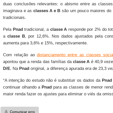
duas conclusões relevantes: o abismo entre as classes
imaginava e as
classes A e B
são um pouco maiores do 
tradicionais.
Pela
Pnad
tradicional, a
classe A
responde por 2% do total
a
classe B
, por 12,6%. Nos dados ajustados pela consu
aumenta para 3,6% e 15%, respectivamente.
Com relação ao
distanciamento entre as classes socia
apontou que a renda das famílias da
classe A
é 40,9 veze
D/E
. Na
Pnad
original, a diferença apurada era de 23,3 ve
“A intenção do estudo não é substituir os dados da
Pnad
continuar olhando a
Pnad
para as classes de menor renda
maior renda fazer os ajustes para eliminar o viés da omis
⚠️
Comunicar erro