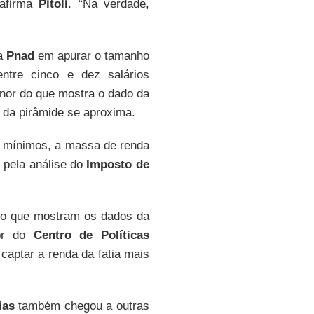
 afirma
Pitoli
. “Na verdade,
da
Pnad
em apurar o tamanho
entre cinco e dez salários
or do que mostra o dado da
o da pirâmide se aproxima.
s mínimos, a massa de renda
 pela análise do
Imposto de
o que mostram os dados da
dor do
Centro de Políticas
aptar a renda da fatia mais
ias
também chegou a outras