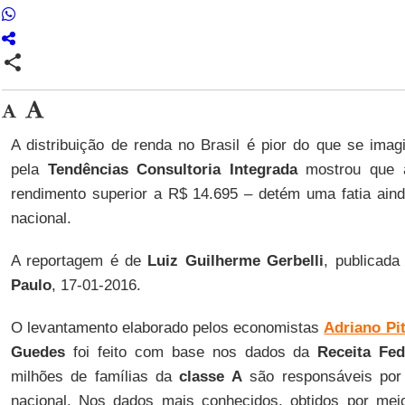
share
A distribuição de renda no Brasil é pior do que se ima
pela
Tendências Consultoria Integrada
mostrou que
rendimento superior a R$ 14.695 – detém uma fatia ain
nacional.
A reportagem é de
Luiz Guilherme
Gerbelli
, publicada
Paulo
, 17-01-2016.
O levantamento elaborado pelos economistas
Adriano Pit
Guedes
foi feito com base nos dados da
Receita Fed
milhões de famílias da
classe A
são responsáveis por
nacional. Nos dados mais conhecidos, obtidos por mei