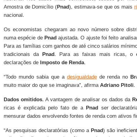
Amostra de Domicílio (
Pnad
), estimava-se que os mais
r
nacional.
Os economistas chegaram ao novo número sobre distr
numa espécie de
Pnad
ajustada. O ajuste foi feito anali
Para as famílias com ganhos de até cinco salários mínimo
tradicionais da
Pnad
. Para as faixas mais ricas, o
declarações de
Imposto de Renda
.
“Todo mundo sabia que a
desigualdade
de renda no
Br
muito maior do que se imaginava”, afirma
Adriano Pitoli
.
Dados omitidos.
A vantagem de analisar os dados da
R
ricas é explicada pelo fato de a
Pnad
ser declaratória
mensurar dados envolvendo fontes de renda com ativos fi
“As pesquisas declaratórias (como a
Pnad
) são ineficie