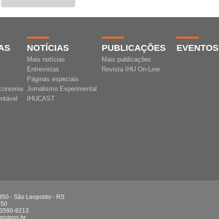
AS
NOTÍCIAS
PUBLICAÇÕES
EVENTOS
Mais notícias
Mais publicações
Entrevistas
Revista IHU On-Line
Páginas especiais
conomia
Jornalismo Experimental
ntável
IHUCAST
 950 - São Leopoldo - RS
750
 3590-8213
isinos.br