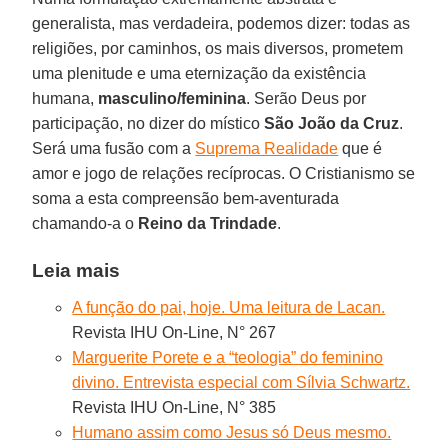
generalista, mas verdadeira, podemos dizer: todas as
religiões, por caminhos, os mais diversos, prometem
uma plenitude e uma eternização da existência
humana,
masculino/feminina
. Serão Deus por
participação, no dizer do místico
São João da Cruz
.
Será uma fusão com a
Suprema Realidade
que é
amor e jogo de relações recíprocas. O Cristianismo se
soma a esta compreensão bem-aventurada
chamando-a o
Reino da Trindade
.
Leia mais
A função do pai, hoje. Uma leitura de Lacan.
Revista IHU On-Line, N° 267
Marguerite Porete e a “teologia” do feminino
divino. Entrevista especial com Sílvia Schwartz.
Revista IHU On-Line, N° 385
Humano assim como Jesus só Deus mesmo.