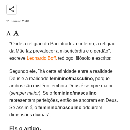
share
31 Janeiro 2018
"Onde a religião do Pai introduz o inferno, a religião
da Mãe faz prevalecer a misericórdia e o perdão",
escreve
Leonardo Boff,
teólogo, filósofo e escritor.
Segundo ele, "há certa afinidade entre a realidade
Deus e a realidade
feminino/masculino
, porque
ambos são mistério, embora Deus é sempre maior
(
semper maior
). Se o
feminino/masculino
representam perfeições, então se ancoram em Deus.
Se assim é, o
feminino/masculino
adquirem
dimensões divinas".
Eis o artigo.