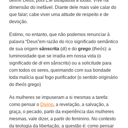
definir Deus, pois Ele ultrapassa a todas. Vive na
dimensão do inefável. Diante dele mais vale calar do
que falar; cabe viver uma atitude de respeito e de
devoção.
Estimo, no entanto, que não podemos renunciar à
palavra “Deus”em razão do rico significado semântico
de sua origem
sânscrita
(
di
) e do
grego
(
theós
): a
luminosidade que se irradia em nossa vida (o
significado de
di
em sânscrito) ou a solicitude para
com todos os seres, queimando com sua bondade
toda malícia qual fogo purificador (o sentido originário
do
theós
grego)
As mulheres se impuseram a si mesmas a tarefa:
como pensar o
Divino
, a revelação, a salvação, a
graça, o pecado, partir da experiência das mulheres
mesmas, vale dizer, a partir do feminino. No contexto
da teologia da libertação, a questão é: como pensar