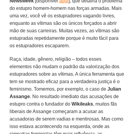
Newsweek
[disponível
aqui
], que detalha o problema
do estupro homem-homem nas forças armadas. Mais
uma vez, você vê os estupradores vagando livres,
enquanto as vítimas são os únicos forçados a abrir
mão de suas carreiras. Muitas vezes, as vítimas são
estupradas repetidamente porque é muito fácil para
os estupradores escaparem.
Raça, idade, gênero, religião – todos esses
elementos não mudam o padrão da valorização dos
estupradores sobre as vítimas. A única ferramenta que
tem se mostrado eficaz para a verdadeira justiça é o
feminismo. Tomemos, por exemplo, o caso de
Julian
Assange
. No resultado imediato das acusações de
estupro contra o fundador do
Wikileaks
, muitos fãs
liberais de Assange começaram a acusar as
acusadoras de serem vadias e mentirosas. Mas como
isso estava acontecendo na esquerda, onde as
simpatias feministas têm mais influência, as