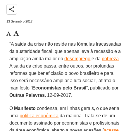
share
13 Setembro 2017
“A saída da crise não reside nas fórmulas fracassadas
da austeridade fiscal, que apenas leva à recessão e a
ampliação ainda maior do
desemprego
e da
pobreza
.
A saída da crise passa, entre outros, por profundas
reformas que beneficiarão o povo brasileiro e para
isso será necessário ampliar a luta social”, afirma o
manifesto “
Economistas pelo Brasil
”, publicado por
Outras Palavras
, 12-09-2017.
O
Manifesto
condensa, em linhas gerais, o que seria
uma
política econômica
da maioria. Trata-se de um
documento assinado por economistas e profissionais
da área econômica, aberto a novas adesões (
acesse