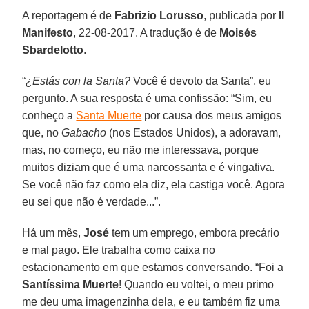
A reportagem é de
Fabrizio Lorusso
, publicada por
Il
Manifesto
, 22-08-2017. A tradução é de
Moisés
Sbardelotto
.
“
¿Estás con la Santa?
Você é devoto da Santa”, eu
pergunto. A sua resposta é uma confissão: “Sim, eu
conheço a
Santa Muerte
por causa dos meus amigos
que, no
Gabacho
(nos Estados Unidos), a adoravam,
mas, no começo, eu não me interessava, porque
muitos diziam que é uma narcossanta e é vingativa.
Se você não faz como ela diz, ela castiga você. Agora
eu sei que não é verdade...”.
Há um mês,
José
tem um emprego, embora precário
e mal pago. Ele trabalha como caixa no
estacionamento em que estamos conversando. “Foi a
Santíssima Muerte
! Quando eu voltei, o meu primo
me deu uma imagenzinha dela, e eu também fiz uma