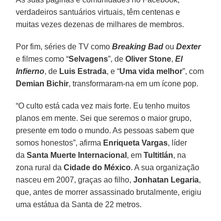
verdadeiros santuários virtuais, têm centenas e
muitas vezes dezenas de milhares de membros.
Por fim, séries de TV como
Breaking Bad
ou
Dexter
e filmes como “
Selvagens
”, de
Oliver Stone
,
El
Infierno
, de
Luis Estrada
, e “
Uma vida melhor
”, com
Demian Bichir
, transformaram-na em um ícone pop.
“O culto está cada vez mais forte. Eu tenho muitos
planos em mente. Sei que seremos o maior grupo,
presente em todo o mundo. As pessoas sabem que
somos honestos”, afirma
Enriqueta Vargas
, líder
da
Santa Muerte Internacional
, em
Tultitlán
, na
zona rural da
Cidade do México
. A sua organização
nasceu em 2007, graças ao filho,
Jonhatan Legaria
,
que, antes de morrer assassinado brutalmente, erigiu
uma estátua da Santa de 22 metros.