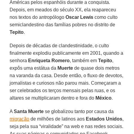
Américas pelos espanhóis durante a conquista.
Depois, em meados do século XX, ela reapareceu
nos textos do antropólogo
Oscar Lewis
como culto
semiclandestino das famílias pobres no distrito de
Tepito
.
Depois de décadas de clandestinidade, o culto
finalmente explodiu publicamente em 2001, quando a
senhora
Enriqueta Romero
, também em
Tepito
,
expôs uma estátua da
Muerte
de quase dois metros
na varanda da casa. Desde então, o fluxo de devotos,
jornalistas e curiosos não parou mais. Começaram a
ser celebrados os terços mensais pelas ruas, e os
altares se multiplicaram dentro e fora do
México
.
A
Santa Muerte
se globalizou tanto por causa da
migração
de milhões de latinos aos
Estados Unidos
,
seja pela sua “viralidade” na web e nas redes sociais.
As suas páginas e comunidades no Facebook,