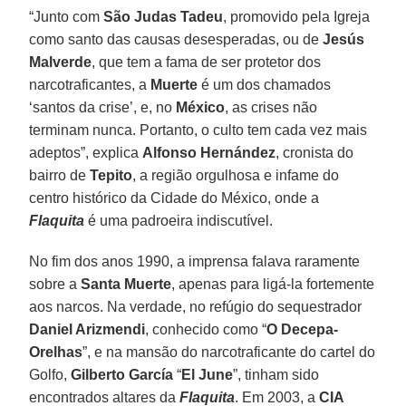
“Junto com
São Judas Tadeu
, promovido pela Igreja
como santo das causas desesperadas, ou de
Jesús
Malverde
, que tem a fama de ser protetor dos
narcotraficantes, a
Muerte
é um dos chamados
‘santos da crise’, e, no
México
, as crises não
terminam nunca. Portanto, o culto tem cada vez mais
adeptos”, explica
Alfonso Hernández
, cronista do
bairro de
Tepito
, a região orgulhosa e infame do
centro histórico da Cidade do México, onde a
Flaquita
é uma padroeira indiscutível.
No fim dos anos 1990, a imprensa falava raramente
sobre a
Santa Muerte
, apenas para ligá-la fortemente
aos narcos. Na verdade, no refúgio do sequestrador
Daniel Arizmendi
, conhecido como “
O Decepa-
Orelhas
”, e na mansão do narcotraficante do cartel do
Golfo,
Gilberto García
“
El June
”, tinham sido
encontrados altares da
Flaquita
. Em 2003, a
CIA