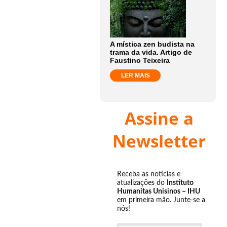
A mística zen budista na
trama da vida. Artigo de
Faustino Teixeira
LER MAIS
Assine a
Newsletter
Receba as notícias e
atualizações do
Instituto
Humanitas Unisinos – IHU
em primeira mão. Junte-se a
nós!