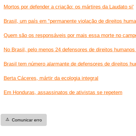
Mortos por defender a criação: os mártires da Laudato si'
Brasil, um país em “permanente violação de direitos hum
Quem são os responsáveis por mais essa morte no camp
No Brasil, pelo menos 24 defensores de direitos humano
Brasil tem número alarmante de defensores de direitos 
Berta Cáceres, mártir da ecologia integral
Em Honduras, assassinatos de ativistas se repetem
⚠️
Comunicar erro