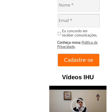
Eu concordo em
receber comunicações.
Conheça nossa
Política de
Privacidade
.
Vídeos IHU
play_circle_outline