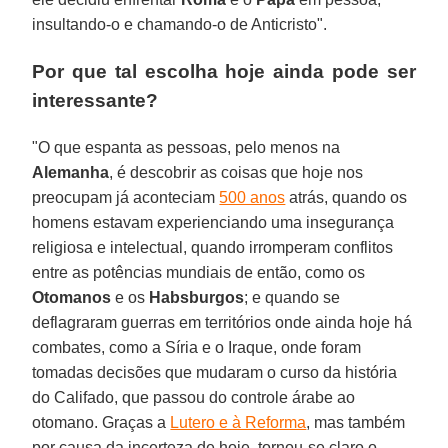
insultando-o e chamando-o de Anticristo".
Por que tal escolha hoje ainda pode ser
interessante?
"O que espanta as pessoas, pelo menos na
Alemanha
, é descobrir as coisas que hoje nos
preocupam já aconteciam
500 anos
atrás, quando os
homens estavam experienciando uma insegurança
religiosa e intelectual, quando irromperam conflitos
entre as potências mundiais de então, como os
Otomanos
e os
Habsburgos
; e quando se
deflagraram guerras em territórios onde ainda hoje há
combates, como a Síria e o Iraque, onde foram
tomadas decisões que mudaram o curso da história
do Califado, que passou do controle árabe ao
otomano. Graças a
Lutero e à Reforma
, mas também
por causa da incerteza de hoje, tornou-se claro o