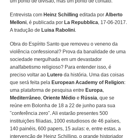
um ponto de divisão, mas um ponto de contato.
Entrevista com
Heinz Schilling
editada por
Alberto
Melloni
, é publicada por
La Repubblica
, 17-06-2017.
A tradução de
Luisa Rabolini
.
Obra do Espírito Santo que removeu o veneno da
violência confessional? Prova da banalidade de uma
sociedade mergulhada em um devastador
analfabetismo religioso? Para entender isso, é
preciso voltar ao
Lutero
da história. Uma das coisas
que será feita pela
European Academy of Religion
:
uma plataforma de pesquisa entre
Europa
,
Mediterrâneo
,
Oriente Médio
e
Rússia
, que se
reúne em Bolonha de 18 a 22 de junho para sua
"conferência zero". Ali estarão presentes 500
instituições filiadas, 1000 estudiosos de 46 países,
140 painéis, 600 papers, 15 aulas: e, entre estas, a
intervenção de Heinz Schilling, o grande historiador