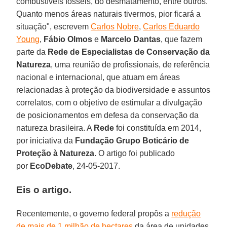
combustíveis fósseis, do desmatamento, entre outros.
Quanto menos áreas naturais tivermos, pior ficará a
situação", escrevem
Carlos Nobre
,
Carlos Eduardo
Young
,
Fábio Olmos
e
Marcelo Dantas
, que fazem
parte da
Rede de Especialistas de Conservação da
Natureza
, uma reunião de profissionais, de referência
nacional e internacional, que atuam em áreas
relacionadas à proteção da biodiversidade e assuntos
correlatos, com o objetivo de estimular a divulgação
de posicionamentos em defesa da conservação da
natureza brasileira. A
Rede
foi constituída em 2014,
por iniciativa da
Fundação Grupo Boticário de
Proteção à Natureza
. O artigo foi publicado
por
EcoDebate
, 24-05-2017.
Eis o artigo.
Recentemente, o governo federal propôs a
redução
de mais de 1 milhão de hectares
da área de unidades