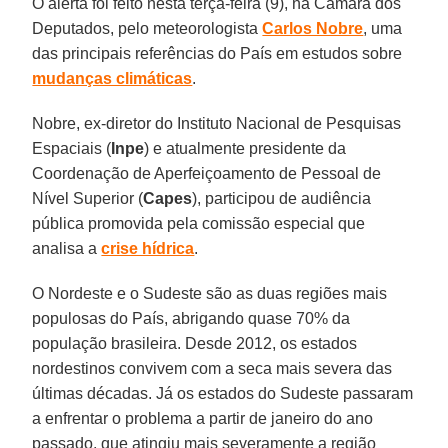
O alerta foi feito nesta terça-feira (9), na Câmara dos
Deputados, pelo meteorologista
Carlos Nobre
, uma
das principais referências do País em estudos sobre
mudanças climáticas
.
Nobre, ex-diretor do Instituto Nacional de Pesquisas
Espaciais (
Inpe
) e atualmente presidente da
Coordenação de Aperfeiçoamento de Pessoal de
Nível Superior (
Capes
), participou de audiência
pública promovida pela comissão especial que
analisa a
crise hídrica
.
O Nordeste e o Sudeste são as duas regiões mais
populosas do País, abrigando quase 70% da
população brasileira. Desde 2012, os estados
nordestinos convivem com a seca mais severa das
últimas décadas. Já os estados do Sudeste passaram
a enfrentar o problema a partir de janeiro do ano
passado, que atingiu mais severamente a região