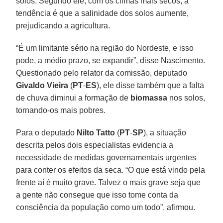
solos. Segundo ele, com os climas mais secos, a
tendência é que a salinidade dos solos aumente,
prejudicando a agricultura.
“É um limitante sério na região do Nordeste, e isso
pode, a médio prazo, se expandir”, disse Nascimento.
Questionado pelo relator da comissão, deputado
Givaldo Vieira
(
PT
-
ES
), ele disse também que a falta
de chuva diminui a formação de
biomassa
nos solos,
tornando-os mais pobres.
Para o deputado
Nilto Tatto
(
PT
-
SP
), a situação
descrita pelos dois especialistas evidencia a
necessidade de medidas governamentais urgentes
para conter os efeitos da seca. “O que está vindo pela
frente aí é muito grave. Talvez o mais grave seja que
a gente não consegue que isso tome conta da
consciência da população como um todo”, afirmou.