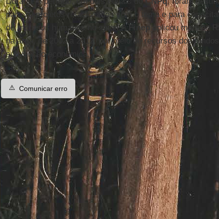
Durante o período, em dois editais do
CNPq
, foram desti
para 20 projetos relacionados com o tema e para capacita
de recursos humanos no setor. A
Finep
aplicou mais de R
na área, de 2002 a 2012, por meio de recursos dos fundos
subvenção econômica.
⚠️
Comunicar erro