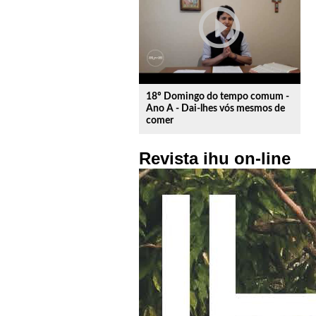
play_circle_outline
18º Domingo do tempo comum -
Ano A - Dai-lhes vós mesmos de
comer
Revista ihu on-line