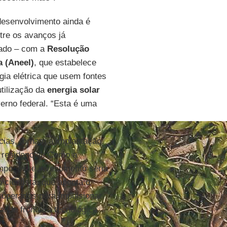
desenvolvimento ainda é
tre os avanços já
vado – com a
Resolução
a (Aneel)
, que estabelece
ia elétrica que usem fontes
utilização da
energia solar
verno federal. “Esta é uma
ncias, tornam a implantação
 residencial. Como a
mpo, esse investimento seria
 cientista, que aponta o
uperados para impulsionar
ande fronteira tecnológica