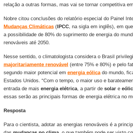
relação a outras formas, mas vai se tornar competitiva e
Nobre citou conclusões do relatório especial do Painel In
Mudanças Climáticas
(
IPCC
, na sigla em inglês), em qu
a possibilidade de 80% do suprimento de energia do mund
renováveis até 2050.
Nesse sentido, o climatologista considera o Brasil privil
majoritariamente renovável
(entre 75% e 80%) e pelo fat
segundo maior potencial em
energia
eólica
do mundo, fic
Estados Unidos. “Com o tempo, o maior uso e barateamen
entrada de mais
energia
elétrica
, a partir de
solar
e
eóli
essas serão as principais formas de energia elétrica no m
Resposta
Para o cientista, adotar as energias renováveis é a princip
das
mudanças no
clima
, o que também pode ser visto 