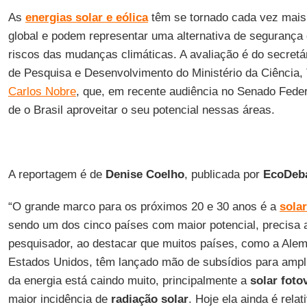
As
energias solar e eólica
têm se tornado cada vez mais
global e podem representar uma alternativa de segurança 
riscos das mudanças climáticas. A avaliação é do secretá
de Pesquisa e Desenvolvimento do Ministério da Ciência, 
Carlos Nobre
, que, em recente audiência no Senado Feder
de o Brasil aproveitar o seu potencial nessas áreas.
A reportagem é de
Denise
Coelho
, publicada por
EcoDeb
“O grande marco para os próximos 20 e 30 anos é a
solar
sendo um dos cinco países com maior potencial, precisa a
pesquisador, ao destacar que muitos países, como a Ale
Estados Unidos, têm lançado mão de subsídios para ampli
da energia está caindo muito, principalmente a
solar foto
maior incidência de
radiação
solar
. Hoje ela ainda é rel