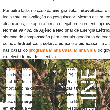
Por outro lado, no caso da
energia
solar fotovoltaica
, o 
incipiente, na avaliação do pesquisador. Mesmo assim, en
alcançados, ele aponta o marco legal recentemente apro
Normativa 482
, da
Agência Nacional de Energia Elétric
sistema de compensação para centrais geradoras de energ
como a
hidráulica
, a
solar
, a
eólica
e a
biomassa
– e a 
nas casas do
programa Minha Casa, Minha
Vida
, do go
excelente forma de incentivo.
As
placas
solares
, colocadas no custo inicial das residê
mais barata – na faixa de R$ 500 a R$ 1 mil – por unidade
durabilidade do equipamento é de 15 anos, ao longo do te
amortizado na conta pela redução das tarifas”, esclarece o
armazenamento como um dos grandes desafios a serem s
o uso da
energia solar
e da
eólica
no Brasil. “Essa é a gr
em energia a vencer. Temos que investir mais”, diz.