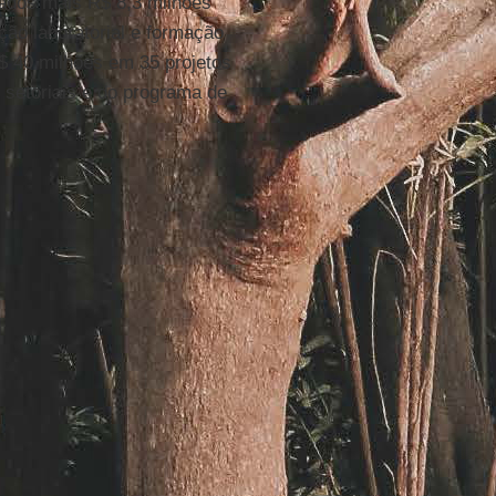
nados mais R$ 8,3 milhões
ção laboratorial e formação
$ 40 milhões em 35 projetos
 setoriais e do programa de