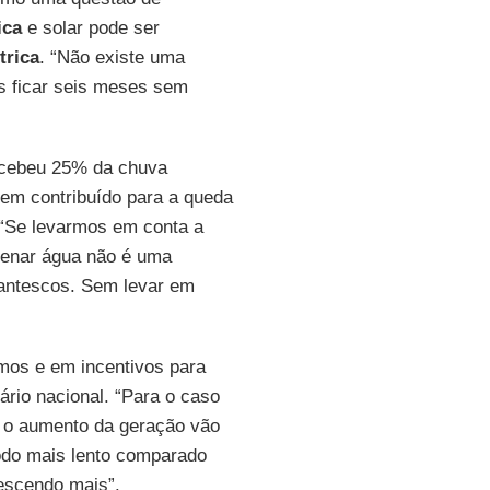
ica
e solar pode ser
trica
. “Não existe uma
 ficar seis meses sem
recebeu 25% da chuva
tem contribuído para a queda
 “Se levarmos em conta a
zenar água não é uma
igantescos. Sem levar em
mos e em incentivos para
rio nacional. “Para o caso
 e o aumento da geração vão
odo mais lento comparado
escendo mais”.