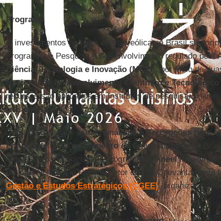
Programa
O investimentos no tema energia eólica no Brasil são ori
Programa de Pesquisa e Desenvolvimento regulado pela
Ciência, Tecnologia e Inovação (MCTI)
, por meio de su
Nacional de Desenvolvimento Científico e Tecnológico
recursos são aplicados em institutos de pesquisa, unive
brasileiras.
Segundo dados do estudo
Análises e Percepções para 
Política de CT&I no Fomento da
Energia
Eólica
no Brasi
empresas participantes do programa da
Aneel
investiram
projetos voltados a P&D no setor eólico. O levantamento f
Gestão e Estudos Estratégicos (CGEE)
, organização so
MCTI
.