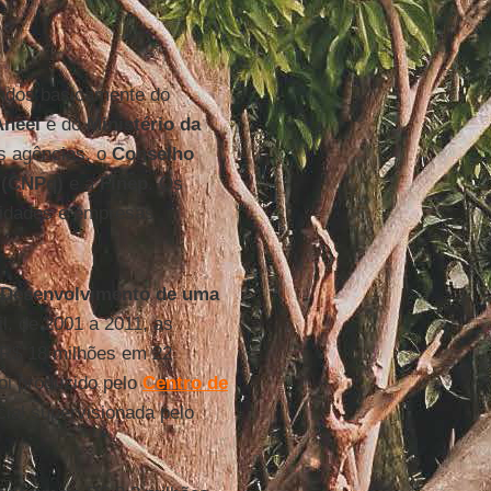
undos basicamente do
Aneel
e do
Ministério da
as agências, o
Conselho
 (CNPq)
e a
Finep
. Os
rsidades e empresas
o Desenvolvimento de uma
l, de 2001 a 2011, as
 R$ 18 milhões em 22
oi produzido pelo
Centro de
cial supervisionada pelo