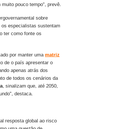
m muito pouco tempo”, prevê.
tergovernamental sobre
e os especialistas sustentam
o ter como fonte os
egiado por manter uma
matriz
o de o país apresentar o
ando apenas atrás dos
to de todos os cenários da
ca
, sinalizam que, até 2050,
undo”, destaca.
al resposta global ao risco
como uma questão de