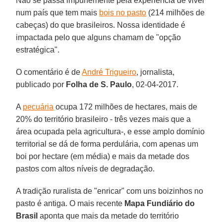
Não se passa impunemente pela experiência de viver
num país que tem mais
bois no pasto
(214 milhões de
cabeças) do que brasileiros. Nossa identidade é
impactada pelo que alguns chamam de "opção
estratégica".
O comentário é de
André Trigueiro
, jornalista,
publicado por
Folha de S. Paulo
, 02-04-2017.
A
pecuária
ocupa 172 milhões de hectares, mais de
20% do território brasileiro - três vezes mais que a
área ocupada pela agricultura-, e esse amplo domínio
territorial se dá de forma perdulária, com apenas um
boi por hectare (em média) e mais da metade dos
pastos com altos níveis de degradação.
A tradição ruralista de "enricar" com uns boizinhos no
pasto é antiga. O mais recente
Mapa Fundiário do
Brasil
aponta que mais da metade do território