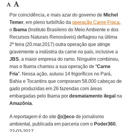
Por coincidência, e mais azar do governo de
Michel
Temer
, em pleno turbilhão da
operação Carne Fraca
,
o
Ibama
(Instituto Brasileiro do Meio Ambiente e dos
Recursos Naturais Renováveis) deflagrou na última
2ª feira (20.mar.2017) outra operação que atinge
gravemente a indústria da carne no país, inclusive a
JBS
, a maior empresa do ramo. Ninguém combinou,
mas o Ibama chamou a sua operação de “
Carne
Fria
”. Nessa ação, autuou 14 frigoríficos no Pará,
Bahia e Tocantins que compraram 58.000 cabeças de
gado produzidas em 26 fazendas com áreas
embargadas pelo Ibama por
desmatamento ilegal
na
Amazônia
.
A reportagem é do site
((o))eco
de jornalismo
ambiental, publicada em parceria com o
Poder360
,
22-03-2017.