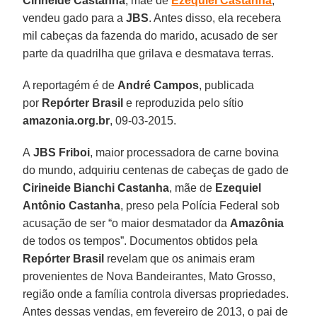
Cirineide Castanha
, mãe de
Ezequiel Castanha
,
vendeu gado para a
JBS
. Antes disso, ela recebera
mil cabeças da fazenda do marido, acusado de ser
parte da quadrilha que grilava e desmatava terras.
A reportagém é de
André Campos
, publicada
por
Repórter Brasil
e reproduzida pelo sítio
amazonia.org.br
, 09-03-2015.
A
JBS Friboi
, maior processadora de carne bovina
do mundo, adquiriu centenas de cabeças de gado de
Cirineide Bianchi Castanha
, mãe de
Ezequiel
Antônio Castanha
, preso pela Polícia Federal sob
acusação de ser “o maior desmatador da
Amazônia
de todos os tempos”. Documentos obtidos pela
Repórter Brasil
revelam que os animais eram
provenientes de Nova Bandeirantes, Mato Grosso,
região onde a família controla diversas propriedades.
Antes dessas vendas, em fevereiro de 2013, o pai de