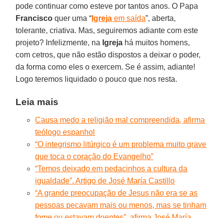
pode continuar como esteve por tantos anos. O Papa
Francisco
quer uma “
Igreja
em saída
”, aberta,
tolerante, criativa. Mas, seguiremos adiante com este
projeto? Infelizmente, na
Igreja
há muitos homens,
com cetros, que não estão dispostos a deixar o poder,
da forma como eles o exercem. Se é assim, adiante!
Logo teremos liquidado o pouco que nos resta.
Leia mais
Causa medo a religião mal compreendida, afirma
teólogo espanhol
“O integrismo litúrgico é um problema muito grave
que toca o coração do Evangelho”
“Temos deixado em pedacinhos a cultura da
igualdade”. Artigo de José María Castillo
“A grande preocupação de Jesus não era se as
pessoas pecavam mais ou menos, mas se tinham
fome ou estavam doentes”, afirma José María